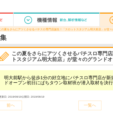
この夏をさらにアツくさせるパチスロ専門店誕生！「スロットスタジアム明大前店」が堂々
集
この夏をさらにアツくさせるパチスロ専門店
トスタジアム明大前店」が堂々のグランドオ
明大前駅から徒歩1分の好立地にパチスロ専門店が新
ドオープン初日にぱちタウン取材班が潜入取材を決行
更新日: 2019/08/19
公開日: 2019/08/19
前へ
一覧へ