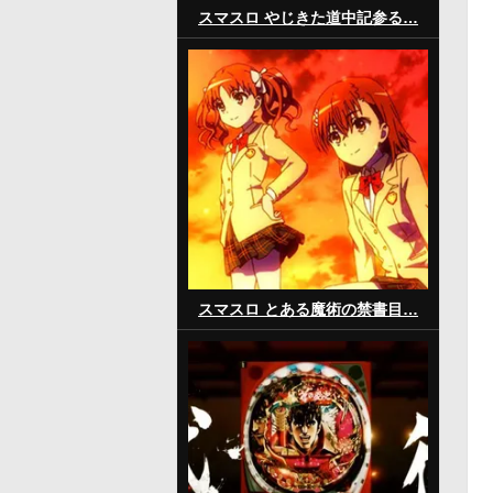
スマスロ やじきた道中記参る…
スマスロ とある魔術の禁書目…