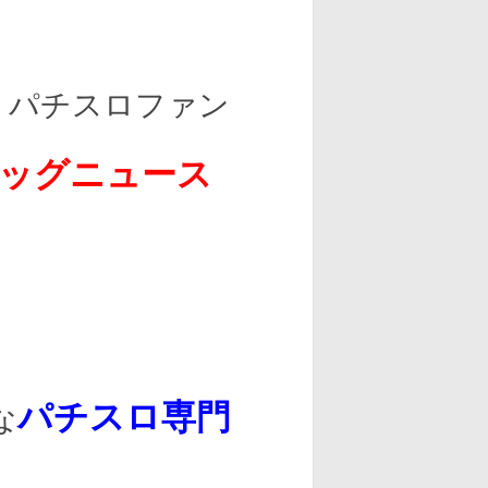
、パチスロファン
ッグニュース
パチスロ専門
な