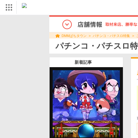
パチンコ・パチスロ特集
DMMぱちタウン
パチンコ・パチスロ特
新着記事