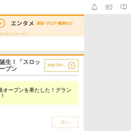
のグランドオープン
誕生！「スロッ
特集TOPへ
ープン
規オープンを果たした！グラン
！
次へ