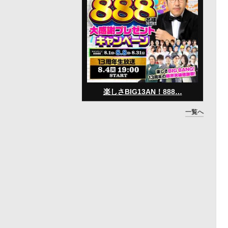
楽しさBIG13AN！888…
一覧へ