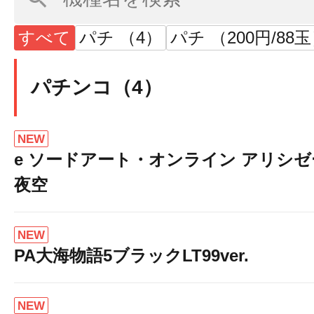
すべて
パチ （4）
パチ （200円/88
パチンコ（4）
NEW
e ソードアート・オンライン アリシ
夜空
NEW
PA大海物語5ブラックLT99ver.
NEW