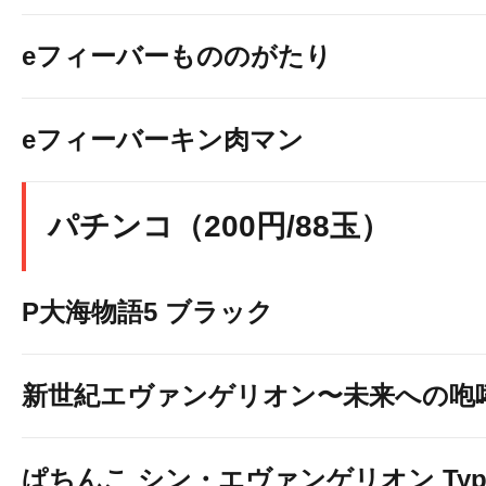
eフィーバーもののがたり
eフィーバーキン肉マン
パチンコ（200円/88玉）
P大海物語5 ブラック
新世紀エヴァンゲリオン〜未来への咆
ぱちんこ シン・エヴァンゲリオン Typ