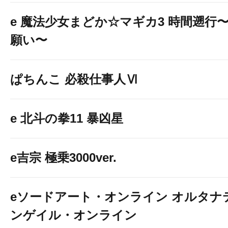
e 魔法少女まどか☆マギカ3 時間遡行
願い〜
ぱちんこ 必殺仕事人Ⅵ
e 北斗の拳11 暴凶星
e吉宗 極乗3000ver.
eソードアート・オンライン オルタナ
ンゲイル・オンライン