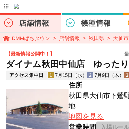
DMMぱちタウン
店舗情報
秋田県
大仙市
【最新情報公開中！】
最
ダイナム秋田中仙店 ゆったり
アクセス集中日
7月15日（水）
7月9日（木）
1
2
3
住所
秋田県大仙市下鶯野
地
地図を見る
営業時間
入場ルー