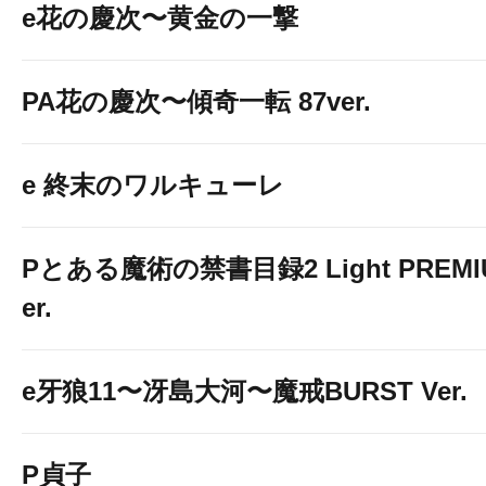
e花の慶次〜黄金の一撃
PA花の慶次〜傾奇一転 87ver.
e 終末のワルキューレ
Pとある魔術の禁書目録2 Light PREMIUM
er.
e牙狼11〜冴島大河〜魔戒BURST Ver.
P貞子