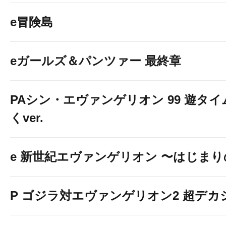
e冒険島
eガールズ＆パンツァー 最終章
PAシン・エヴァンゲリオン 99 遊タイ
くver.
e 新世紀エヴァンゲリオン 〜はじま
P ゴジラ対エヴァンゲリオン2 超デカ