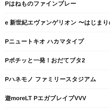
Pはねものファインプレー
e 新世紀エヴァンゲリオン 〜はじま
Pニュートキオ ハカマタイプ
Pポチッと一発！おだてブタ2
Pハネモノ ファミリースタジアム
遊moreLT PエガブレイブVVV