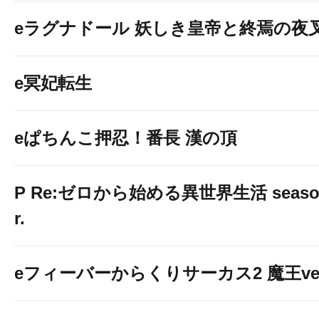
eラグナドール 妖しき皇帝と終焉の夜
e冥妃転生
eぱちんこ押忍！番長 漢の頂
P Re:ゼロから始める異世界生活 season2
r.
eフィーバーからくりサーカス2 魔王ver