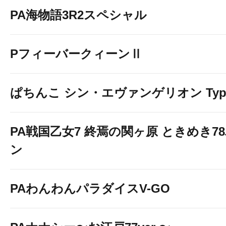
PA海物語3R2スペシャル
PフィーバークィーンⅡ
ぱちんこ シン・エヴァンゲリオン Typ
PA戦国乙女7 終焉の関ヶ原 ときめき7
ン
PAわんわんパラダイスV-GO