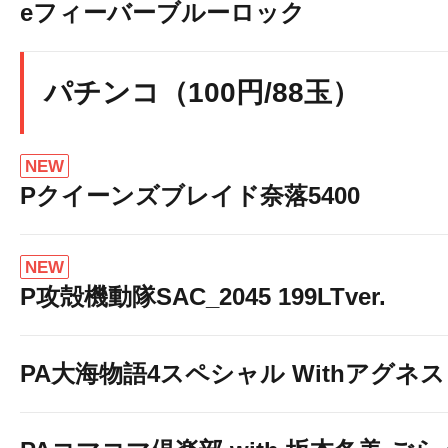
eフィーバーブルーロック
パチンコ（100円/88玉）
NEW
Pクイーンズブレイド奈落5400
NEW
P攻殻機動隊SAC_2045 199LTver.
PA大海物語4スペシャル Withアグネ