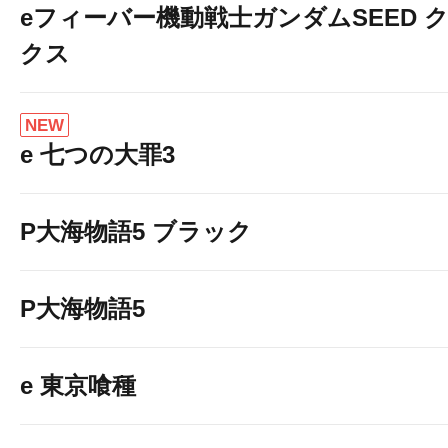
eフィーバー機動戦士ガンダムSEED 
クス
NEW
e 七つの大罪3
P大海物語5 ブラック
P大海物語5
e 東京喰種