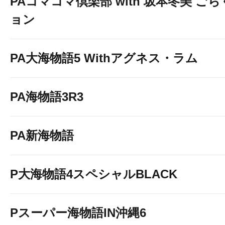
PAコマコマ倶楽部 with 坂本冬美 ご
ョン
PA大海物語5 Withアグネス・ラム
PA海物語3R3
PA新海物語
P大海物語4スペシャルBLACK
Pスーパー海物語IN沖縄6