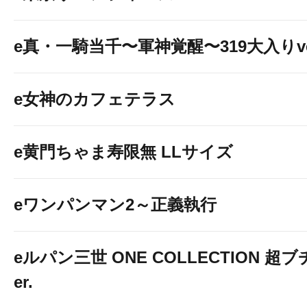
e真・一騎当千〜軍神覚醒〜319大入りve
e女神のカフェテラス
e黄門ちゃま寿限無 LLサイズ
eワンパンマン2～正義執行
eルパン三世 ONE COLLECTION 超ブ
er.