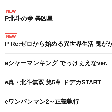
NEW
P北斗の拳 暴凶星
NEW
★☆★☆★☆★☆
P Re:ゼロから始める異世界生活 鬼がかり
eシャーマンキング でっけぇえなver.
e真・北斗無双 第5章 ドデカSTART
eワンパンマン2～正義執行