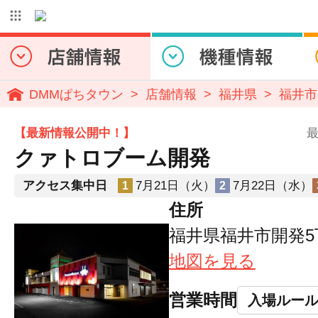
DMMぱちタウン
店舗情報
福井県
福井市
【最新情報公開中！】
最
クァトロブーム開発
アクセス集中日
7月21日（火）
7月22日（水）
1
2
住所
福井県福井市開発5丁
地図を見る
営業時間
入場ルー