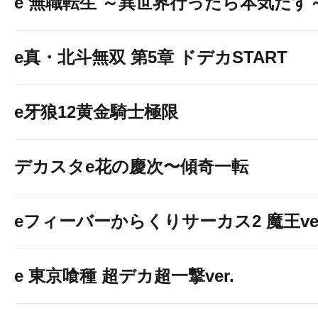
e 無職転生 ～異世界行ったら本気だす
e真・北斗無双 第5章 ドデカSTART
e牙狼12黄金騎士極限
デカスタe花の慶次〜傾奇一転
eフィーバーからくりサーカス2 魔王ver
e 東京喰種 超デカ超一撃ver.