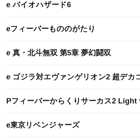
e バイオハザード6
eフィーバーもののがたり
e 真・北斗無双 第5章 夢幻闘双
e ゴジラ対エヴァンゲリオン2 超デカ
津キンのSNSはコ
Pフィーバーからくりサーカス2 Light v
e東京リベンジャーズ