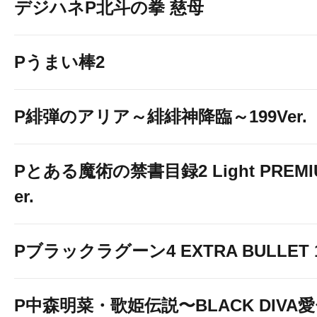
デジハネP北斗の拳 慈母
Pうまい棒2
P緋弾のアリア～緋緋神降臨～199Ver.
Pとある魔術の禁書目録2 Light PREMIUM
er.
Pブラックラグーン4 EXTRA BULLET 12
P中森明菜・歌姫伝説〜BLACK DIVA