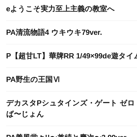
eようこそ実力至上主義の教室へ
PA清流物語4 ウキウキ79ver.
P【超甘LT】華牌RR 1/49×99de遊タイ
PA野生の王国Ⅵ
デカスタPシュタインズ・ゲート ゼロ
ば〜じょん