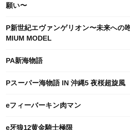
願い〜
P新世紀エヴァンゲリオン〜未来への咆
MIUM MODEL
PA新海物語
Pスーパー海物語 IN 沖縄5 夜桜超旋風
eフィーバーキン肉マン
e牙狼12黄金騎士極限