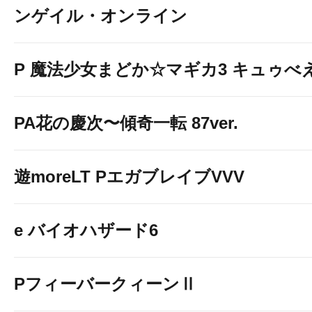
ンゲイル・オンライン
P 魔法少女まどか☆マギカ3 キュゥべえv
PA花の慶次〜傾奇一転 87ver.
遊moreLT PエガブレイブVVV
e バイオハザード6
PフィーバークィーンⅡ