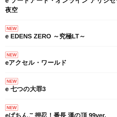
e ソードアート・オンライン アリシ
夜空
NEW
e EDENS ZERO ～究極LT～
NEW
eアクセル・ワールド
NEW
e 七つの大罪3
NEW
eぱちんこ押忍！番長 漢の頂 99ver.