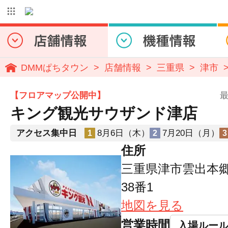
DMMぱちタウン
店舗情報
三重県
津市
【フロアマップ公開中】
最
キング観光サウザンド津店
アクセス集中日
8月6日（木）
7月20日（月）
1
2
3
住所
三重県津市雲出本
38番1
地図を見る
営業時間
入場ルー