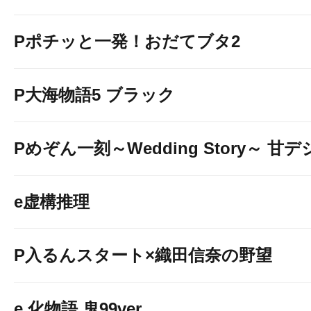
Pポチッと一発！おだてブタ2
P大海物語5 ブラック
Pめぞん一刻～Wedding Story～ 甘デ
e虚構推理
P入るんスタート×織田信奈の野望
e 化物語 鬼99ver.