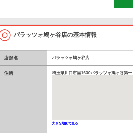
パラッツォ鳩ヶ谷店の基本情報
店舗名
パラッツォ鳩ヶ谷店
住所
埼玉県川口市里1630パラッツォ鳩ヶ谷第一
大きな地図で見る