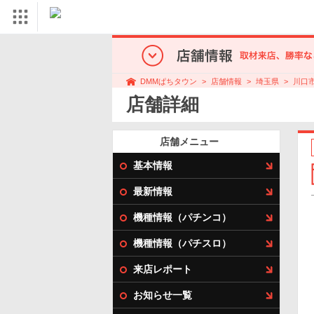
店舗情報
埼玉県
川口
DMMぱちタウン
店舗詳細
店舗メニュー
基本情報
最新情報
機種情報（パチンコ）
機種情報（パチスロ）
来店レポート
お知らせ一覧