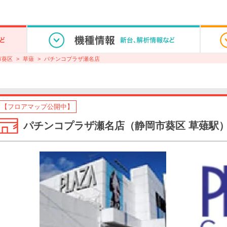
市葵区
草薙
パチンコプラザ瀬名店
【フロアマップ公開中】
パチンコプラザ瀬名店（静岡市葵区 草薙駅