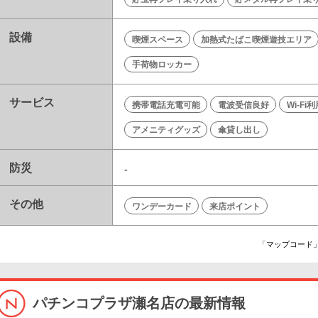
設備
喫煙スペース
加熱式たばこ喫煙遊技エリア
手荷物ロッカー
サービス
携帯電話充電可能
電波受信良好
Wi-Fi
アメニティグッズ
傘貸し出し
防災
-
その他
ワンデーカード
来店ポイント
「マップコード」
パチンコプラザ瀬名店の最新情報