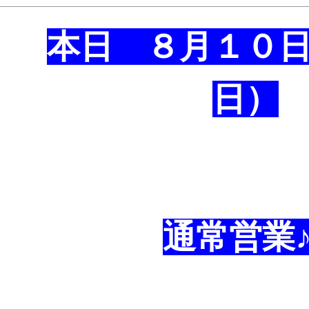
本日 ８月１０
日）
通常営業♪