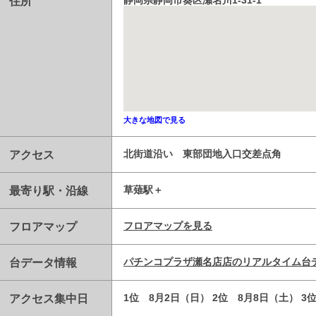
住所
静岡県静岡市葵区瀬名川1-31-1
大きな地図で見る
アクセス
北街道沿い 東部団地入口交差点角
最寄り駅・沿線
草薙駅
フロアマップ
フロアマップを見る
台データ情報
パチンコプラザ瀬名店店のリアルタイム台
アクセス集中日
1位 8月2日（日） 2位 8月8日（土） 3