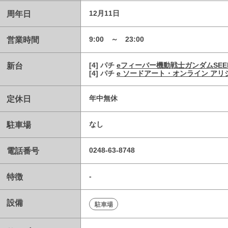
周年日
12月11日
営業時間
9:00 ～ 23:00
新台
[4] パチ
eフィーバー機動戦士ガンダムSEE
[4] パチ
e ソードアート・オンライン アリ
定休日
年中無休
駐車場
なし
電話番号
0248-63-8748
特徴
-
設備
駐車場