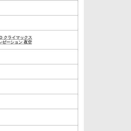
D クライマックス
シゼーション 夜空