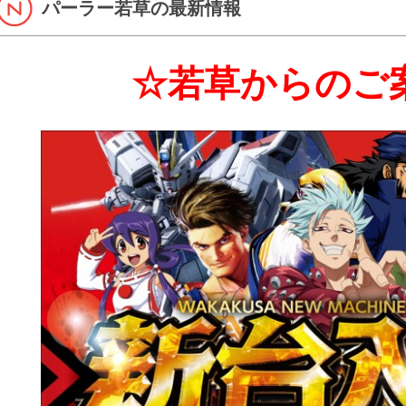
パーラー若草の最新情報
☆若草からのご