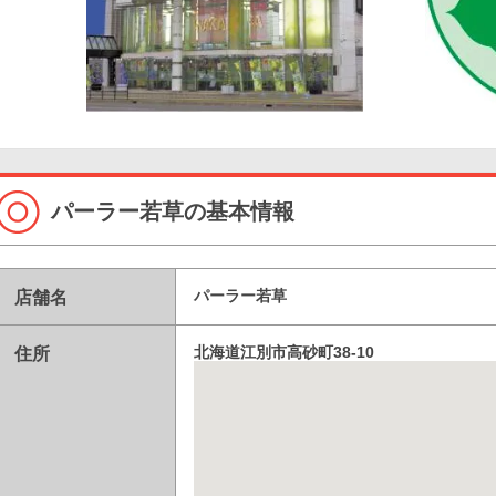
パーラー若草の基本情報
店舗名
パーラー若草
住所
北海道江別市高砂町38-10