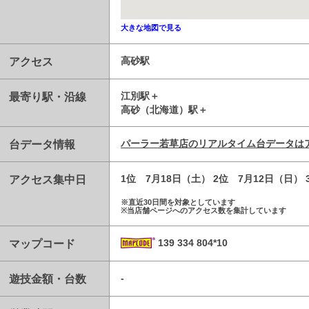
大きな地図で見る
アクセス
高砂駅
最寄り駅・沿線
江別駅
高砂（北海道）駅
台データ情報
パーラー若草店のリアルタイム台データは
アクセス集中日
1位 7月18日（土） 2位 7月12日（日） 
※直近30日間を対象としています
※当店舗ページへのアクセス数を集計しています
マップコード
139 334 804*10
遊技金額・台数
-