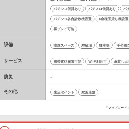
パチンコ低貸あり
パチスロ低貸あり
パ
パチンコ各台計数機設置
4金種玉貸し機設置
再プレイ可能
設備
喫煙スペース
駐輪場
駐車場
手荷物
サービス
携帯電話充電可能
Wi-Fi利用可
傘貸し出
防災
-
その他
来店ポイント
駅近店舗
「マップコード」