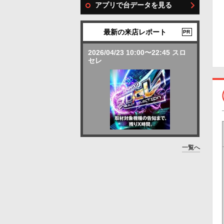
アプリで台データを見る
最新の来店レポート
PR
2026/04/23 10:00〜22:45 スロ
セレ
一覧へ