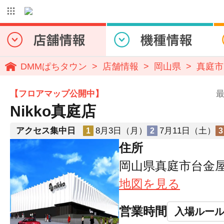
DMMぱちタウン
店舗情報
岡山県
真庭市
【フロアマップ公開中】
最
Nikko真庭店
アクセス集中日
8月3日（月）
7月11日（土）
1
2
3
住所
岡山県真庭市台金屋2
地図を見る
営業時間
入場ルー