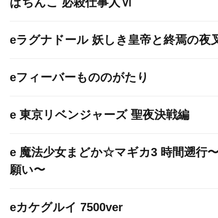
ぱちんこ 必殺仕事人Ⅵ
eラグナドール 妖しき皇帝と終焉の夜
eフィーバーもののがたり
e 東京リベンジャーズ 聖夜決戦編
e 魔法少女まどか☆マギカ3 時間遡行
願い〜
eカケグルイ 7500ver