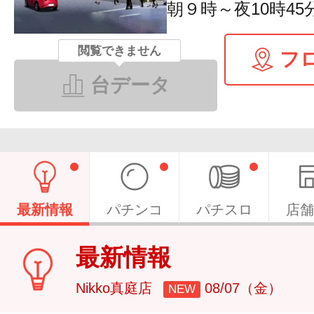
朝９時～夜10時45
閲覧できません
フ
台データ
最新情報
パチンコ
パチスロ
店舗
最新情報
Nikko真庭店
08/07（金）
NEW