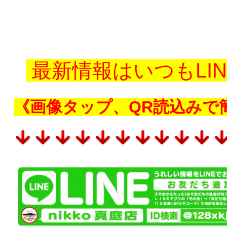
最新情報
はいつ
も
LI
《画像タップ、QR読込みで簡