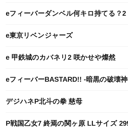
eフィーバーダンベル何キロ持てる？2
e東京リベンジャーズ
e 甲鉄城のカバネリ2 咲かせや燦然
eフィーバーBASTARD!! -暗黒の破壊神
デジハネP北斗の拳 慈母
P戦国乙女7 終焉の関ヶ原 LLサイズ 299v