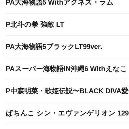
PA大海物語5 Withアグネス・ラム
P北斗の拳 強敵 LT
PA大海物語5ブラックLT99ver.
PAスーパー海物語IN沖縄6 Withえなこ
P中森明菜・歌姫伝説〜BLACK DIVA
ぱちんこ シン・エヴァンゲリオン 129 LT