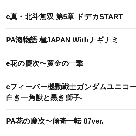
e真・北斗無双 第5章 ドデカSTART
PA海物語 極JAPAN Withナギナミ
e花の慶次〜黄金の一撃
eフィーバー機動戦士ガンダムユニコー
白き一角獣と黒き獅子-
PA花の慶次〜傾奇一転 87ver.