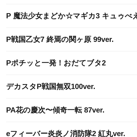
P 魔法少女まどか☆マギカ3 キュゥべえv
P戦国乙女7 終焉の関ヶ原 99ver.
Pポチッと一発！おだてブタ2
デカスタP戦国無双100ver.
PA花の慶次〜傾奇一転 87ver.
eフィーバー炎炎ノ消防隊2 紅丸ver.