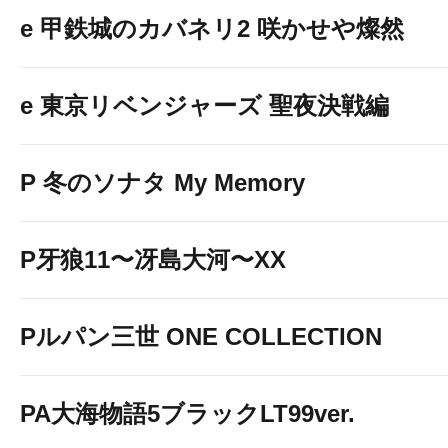
e 甲鉄城のカバネリ2 咲かせや燦然
e 東京リベンジャーズ 聖夜決戦編
P 冬のソナタ My Memory
P牙狼11〜冴島大河〜XX
Pルパン三世 ONE COLLECTION
PA大海物語5ブラックLT99ver.