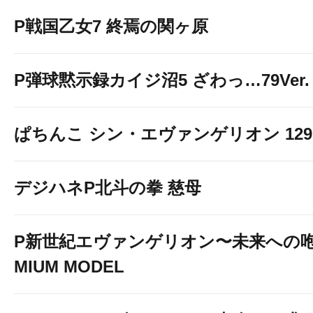
P戦国乙女7 終焉の関ヶ原
P弾球黙示録カイジ沼5 ざわっ…79Ver.
ぱちんこ シン・エヴァンゲリオン 129 LT
デジハネP北斗の拳 慈母
P新世紀エヴァンゲリオン〜未来への咆
MIUM MODEL