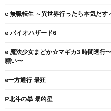
e 無職転生 ～異世界行ったら本気だす
e バイオハザード6
e 魔法少女まどか☆マギカ3 時間遡行
願い〜
e一方通行 最狂
P北斗の拳 暴凶星