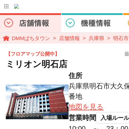
DMMぱちタウン
店舗情報
兵庫県
明石市
【フロアマップ公開中】
最
ミリオン明石店
住所
兵庫県明石市大久保
番地
地図を見る
営業時間
入場ルー
10:00 ～ 23：00