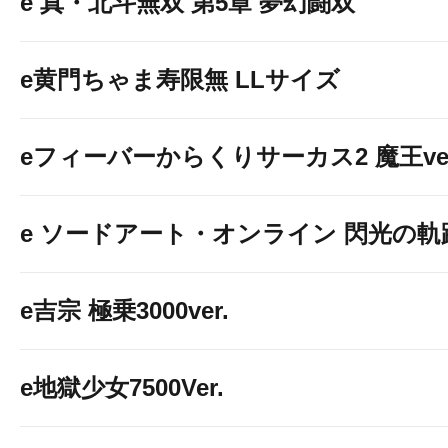
e 真・北斗無双 第5章 夢幻闘双
e黄門ちゃま寿限無 LLサイズ
eフィーバーからくりサーカス2 魔王ver
e ソードアート・オンライン 閃光の軌跡 9
e吉宗 極乗3000ver.
e地獄少女7500Ver.