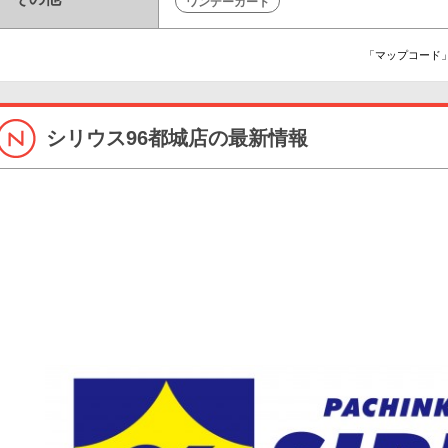
ワンデーカード
「マップコード」
シリウス96都城店の最新情報