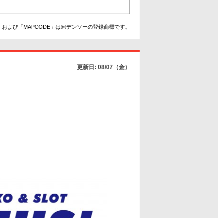
および「MAPCODE」は㈱デンソーの登録商標です。
更新日: 08/07（金）