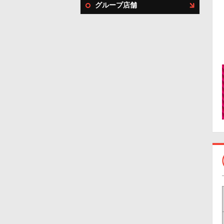
グループ店舗