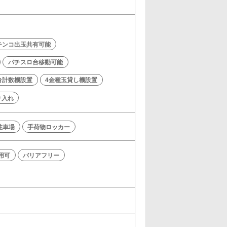
チンコ出玉共有可能
パチスロ台移動可能
台計数機設置
4金種玉貸し機設置
り入れ
駐車場
手荷物ロッカー
利用可
バリアフリー