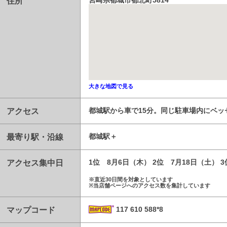
住所
宮崎県都城市都北町5814
大きな地図で見る
アクセス
都城駅から車で15分。同じ駐車場内にベッ
最寄り駅・沿線
都城駅
アクセス集中日
1位 8月6日（木） 2位 7月18日（土） 
※直近30日間を対象としています
※当店舗ページへのアクセス数を集計しています
マップコード
117 610 588*8