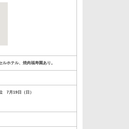
セルホテル、焼肉福寿園あり。
3位 7月19日（日）