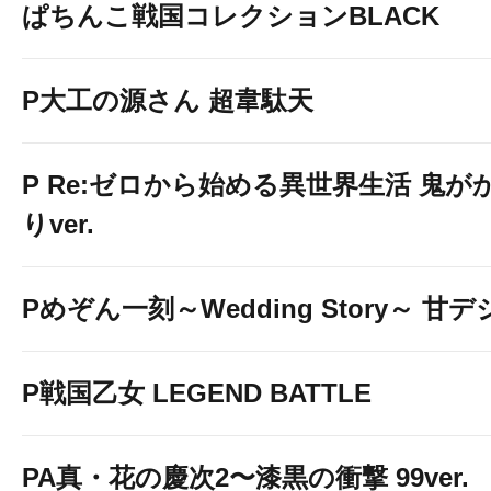
ぱちんこ戦国コレクションBLACK
P大工の源さん 超韋駄天
P Re:ゼロから始める異世界生活 鬼が
最後にボタンを押して
PUS
りver.
T!!
Pめぞん一刻～Wedding Story～ 甘デ
P戦国乙女 LEGEND BATTLE
PA真・花の慶次2〜漆黒の衝撃 99ver.