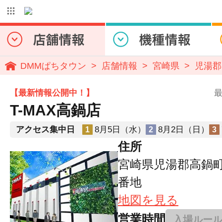
DMMぱちタウン
店舗情報
宮崎県
児湯郡
【最新情報公開中！】
最
T-MAX高鍋店
アクセス集中日
8月5日（水）
8月2日（日）
1
2
3
住所
宮崎県児湯郡高鍋町
番地
地図を見る
営業時間
入場ルー