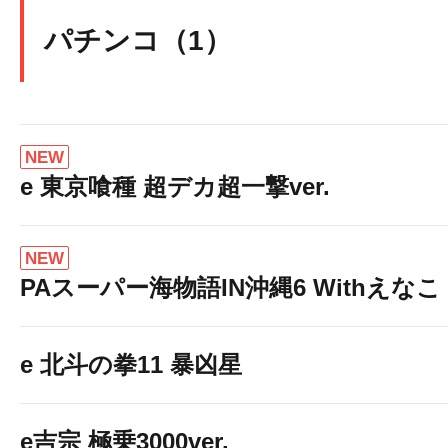
パチンコ（1）
NEW
e 東京喰種 超デカ超一撃ver.
NEW
PAスーパー海物語IN沖縄6 Withえなこ
e 北斗の拳11 暴凶星
e吉宗 極乗3000ver.