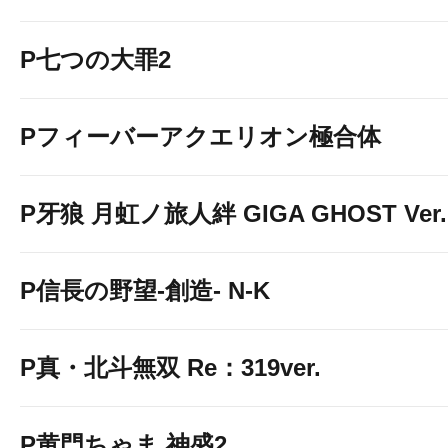
P七つの大罪2
Pフィーバーアクエリオン極合体
P牙狼 月虹ノ旅人絆 GIGA GHOST Ver.
P信長の野望-創造- N-K
P真・北斗無双 Re：319ver.
P黄門ちゃま 神盛2