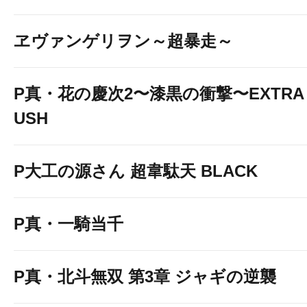
ヱヴァンゲリヲン～超暴走～
P真・花の慶次2〜漆黒の衝撃〜EXTRA 
USH
P大工の源さん 超韋駄天 BLACK
P真・一騎当千
P真・北斗無双 第3章 ジャギの逆襲