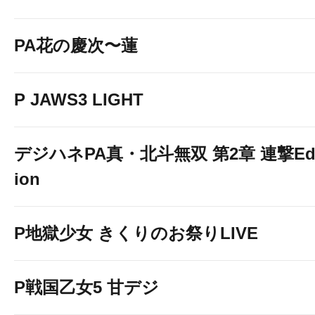
PA花の慶次〜蓮
P JAWS3 LIGHT
デジハネPA真・北斗無双 第2章 連撃Edi
ion
P地獄少女 きくりのお祭りLIVE
P戦国乙女5 甘デジ