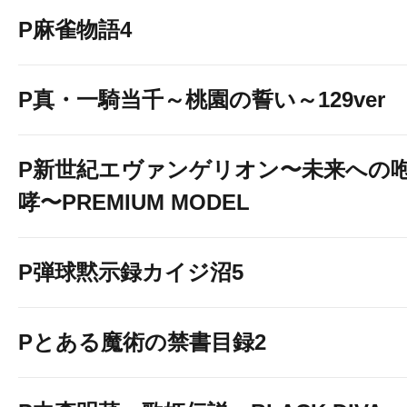
P麻雀物語4
P真・一騎当千～桃園の誓い～129ver
P新世紀エヴァンゲリオン〜未来への
哮〜PREMIUM MODEL
P弾球黙示録カイジ沼5
Pとある魔術の禁書目録2