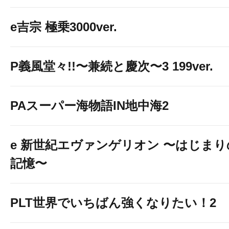
e吉宗 極乗3000ver.
P義風堂々!!〜兼続と慶次〜3 199ver.
PAスーパー海物語IN地中海2
e 新世紀エヴァンゲリオン 〜はじまり
記憶〜
PLT世界でいちばん強くなりたい！2