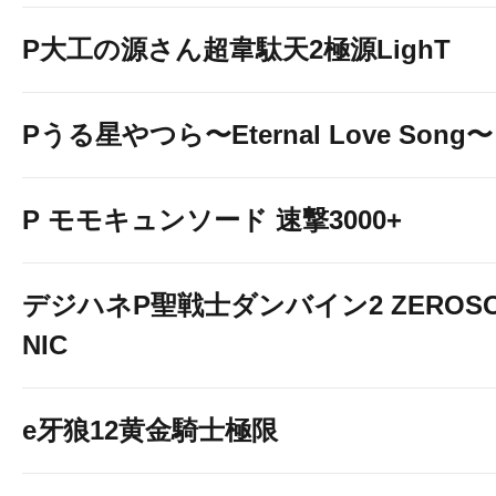
P大工の源さん超韋駄天2極源LighT
Pうる星やつら〜Eternal Love Song〜
P モモキュンソード 速撃3000+
デジハネP聖戦士ダンバイン2 ZEROS
NIC
e牙狼12黄金騎士極限