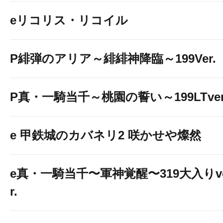
eリコリス・リコイル
P緋弾のアリア～緋緋神降臨～199Ver.
P真・一騎当千～桃園の誓い～199LTver
e 甲鉄城のカバネリ2 咲かせや燦然
e真・一騎当千〜軍神覚醒〜319大入りv
r.