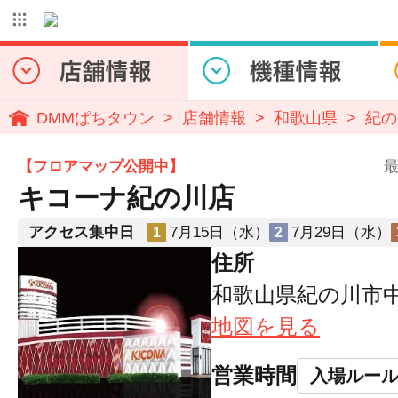
DMMぱちタウン
店舗情報
和歌山県
紀の
【フロアマップ公開中】
最
キコーナ紀の川店
アクセス集中日
7月15日（水）
7月29日（水）
1
2
住所
和歌山県紀の川市中
地図を見る
営業時間
入場ルー