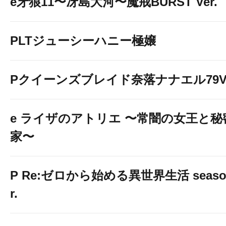
e牙狼11〜冴島大河〜魔戒BURST Ver.
PLTジューシーハニー極嬢
Pクイーンズブレイド奈落ナナエル79Ve
e ライザのアトリエ 〜常闇の女王と
家〜
P Re:ゼロから始める異世界生活 season2
r.