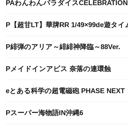
PAわんわんパラダイスCELEBRATION
P【超甘LT】華牌RR 1/49×99de遊タイ
お手持ちのスマートフォン
P緋弾のアリア～緋緋神降臨～88Ver.
から
Wi-Fi設定をONに
Pメイドインアビス 奈落の連環蝕
スポット名[washingtonsq
eとある科学の超電磁砲 PHASE NEXT
を選択
Pスーパー海物語IN沖縄6
↓