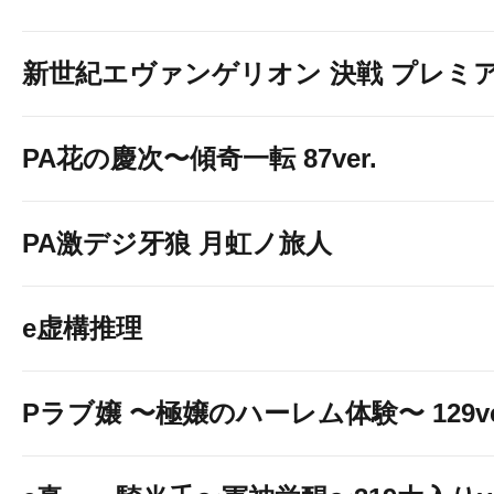
新世紀エヴァンゲリオン 決戦 プレミ
PA花の慶次〜傾奇一転 87ver.
PA激デジ牙狼 月虹ノ旅人
e虚構推理
Pラブ嬢 〜極嬢のハーレム体験〜 129ve