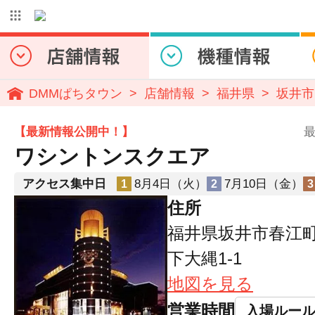
DMMぱちタウン
店舗情報
福井県
坂井市
【最新情報公開中！】
最
ワシントンスクエア
アクセス集中日
8月4日（火）
7月10日（金）
1
2
3
住所
福井県坂井市春江町
下大縄1-1
地図を見る
営業時間
入場ルー