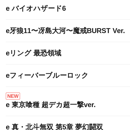
e バイオハザード6
e牙狼11〜冴島大河〜魔戒BURST Ver.
eリング 最恐領域
eフィーバーブルーロック
NEW
e 東京喰種 超デカ超一撃ver.
e 真・北斗無双 第5章 夢幻闘双