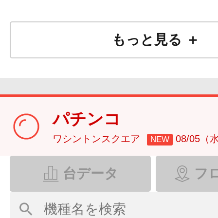
もっと見る ＋
パチンコ
ワシントンスクエア
08/05（
NEW
★8/9日
曜日★
台データ
フ
★新台入替WEE