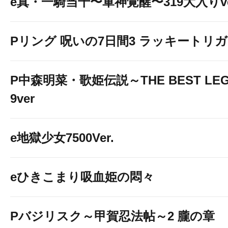
e真・一騎当千〜軍神覚醒〜319大入りve
Pリング 呪いの7日間3 ラッキートリガー
P中森明菜・歌姫伝説～THE BEST LEG
9ver
e地獄少女7500Ver.
eひきこまり吸血姫の悶々
Pバジリスク～甲賀忍法帖～2 朧の章