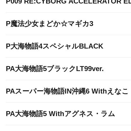
ジャグラーシリ
P009 RE:CYBORG ACCELERATOR ED
好評稼働中....
P魔法少女まどか☆マギカ3
P大海物語4スペシャルBLACK
PA大海物語5ブラックLT99ver.
PAスーパー海物語IN沖縄6 Withえなこ
PA大海物語5 Withアグネス・ラム