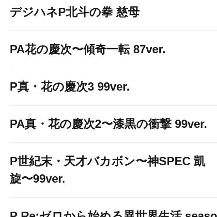
デジハネP北斗の拳 慈母
PA花の慶次〜傾奇一転 87ver.
P真・花の慶次3 99ver.
PA真・花の慶次2〜漆黒の衝撃 99ver.
P世紀末・天才バカボン〜神SPEC 凱
旋〜99ver.
P Re:ゼロから始める異世界生活 seaso