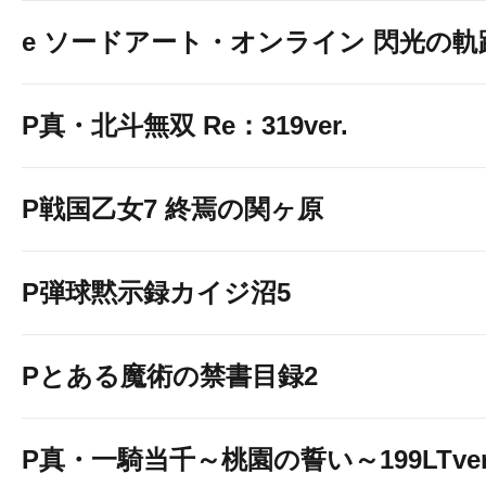
e ソードアート・オンライン 閃光の軌
P真・北斗無双 Re：319ver.
P戦国乙女7 終焉の関ヶ原
P弾球黙示録カイジ沼5
Pとある魔術の禁書目録2
P真・一騎当千～桃園の誓い～199LTver