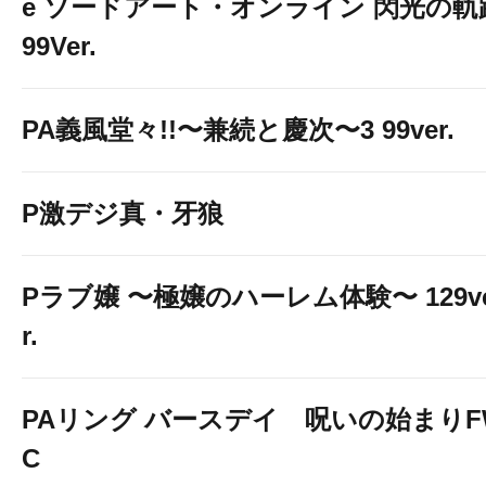
e ソードアート・オンライン 閃光の軌
99Ver.
PA義風堂々!!〜兼続と慶次〜3 99ver.
P激デジ真・牙狼
Pラブ嬢 〜極嬢のハーレム体験〜 129v
r.
PAリング バースデイ 呪いの始まりF
C