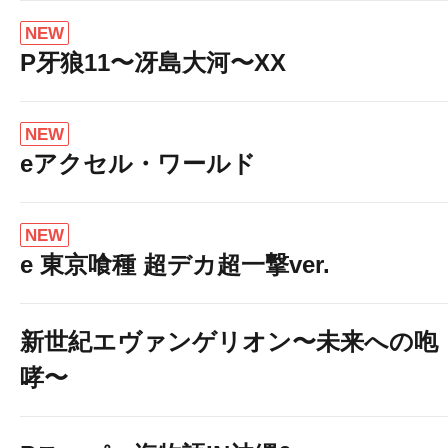
NEW
P牙狼11〜冴島大河〜XX
NEW
eアクセル・ワールド
NEW
e 東京喰種 超デカ超一撃ver.
新世紀エヴァンゲリオン〜未来への咆
哮〜