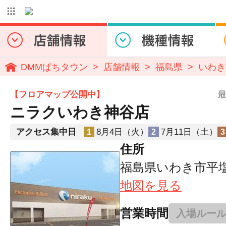
DMMぱちタウン
店舗情報
福島県
いわき
【フロアマップ公開中】
最
ニラクいわき神谷店
アクセス集中日
8月4日（火）
7月11日（土）
1
2
3
住所
福島県いわき市平塩
地図を見る
営業時間
入場ルー