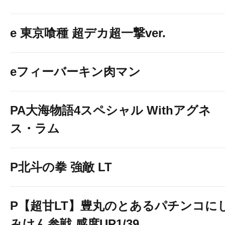
e 東京喰種 超デカ超一撃ver.
eフィーバーキン肉マン
PA大海物語4スペシャル Withアグネ
ス・ラム
P北斗の拳 強敵 LT
P【超甘LT】豊丸のとあるパチンコに
みけん参戦 感度UP1/39