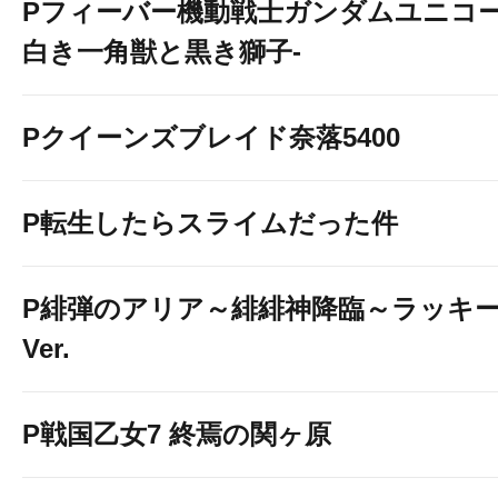
Pフィーバー機動戦士ガンダムユニコー
白き一角獣と黒き獅子-
Pクイーンズブレイド奈落5400
P転生したらスライムだった件
P緋弾のアリア～緋緋神降臨～ラッキ
Ver.
P戦国乙女7 終焉の関ヶ原