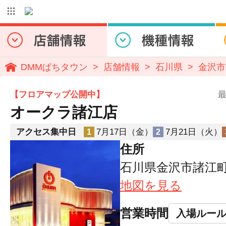
DMMぱちタウン
店舗情報
石川県
金沢市
【フロアマップ公開中】
最
オークラ諸江店
アクセス集中日
7月17日（金）
7月21日（火）
1
2
住所
石川県金沢市諸江町3
地図を見る
営業時間
入場ルー