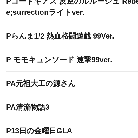
Pコードギアス 反逆のルルーシュ Rebelli
e;surrectionライトver.
Pらんま1/2 熱血格闘遊戯 99Ver.
P モモキュンソード 速撃99ver.
PA元祖大工の源さん
https://twitter.com/O_kuram
PA清流物語3
P13日の金曜日GLA