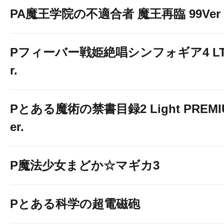
PA魔王学院の不適合者 魔王再臨 99Ver
Pフィーバー戦姫絶唱シンフォギア4 LT-Li
r.
Pとある魔術の禁書目録2 Light PREMIUM
er.
P魔法少女まどか☆マギカ3
Pとある科学の超電磁砲