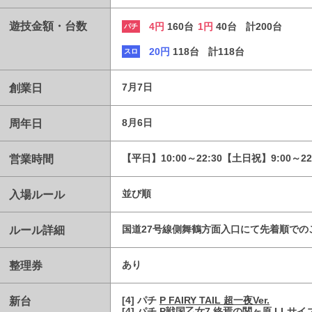
遊技金額・台数
4円
160台
1円
40台
計200台
パチ
20円
118台
計118台
スロ
創業日
7月7日
周年日
8月6日
営業時間
【平日】10:00～22:30【土日祝】9:00～2
入場ルール
並び順
ルール詳細
国道27号線側舞鶴方面入口にて先着順での
整理券
あり
新台
[4] パチ
P FAIRY TAIL 超一夜Ver.
[4] パチ
P戦国乙女7 終焉の関ヶ原 LLサイズ 2