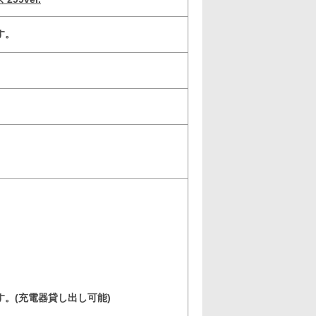
す。
。(充電器貸し出し可能)