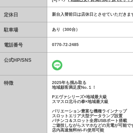
定休日
新台入替前日は店休日とさせていただきま
駐車場
あり（300台）
電話番号
0770-72-2485
公式HP/SNS
特徴
2025年も掴み取る
地域顧客満足度No.１！
Pエヴァシリーズ×地域最大級
スマスロ北斗の拳×地域最大級
バリエーション豊富な機種ラインナップ
スロットエリア大型データランプ設置
パチンコ＆スロット全席USBポート搭載
ご遊技しながらスマホなどの充電が可能です
店内高速無料Wi-Fi使用可能