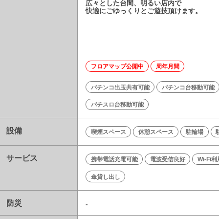
広々とした台間、明るい店内で
快適にごゆっくりとご遊技頂けます。
フロアマップ公開中
周年月間
パチンコ出玉共有可能
パチンコ台移動可能
パチスロ台移動可能
設備
喫煙スペース
休憩スペース
駐輪場
サービス
携帯電話充電可能
電波受信良好
Wi-Fi
傘貸し出し
防災
-