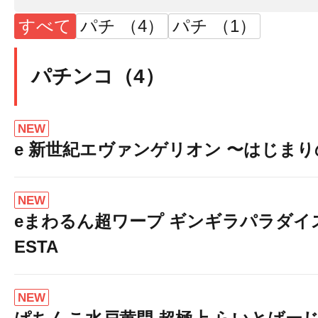
すべて
パチ （4）
パチ （1）
パチンコ（4）
NEW
e 新世紀エヴァンゲリオン 〜はじま
NEW
eまわるん超ワープ ギンギラパラダイス V
ESTA
NEW