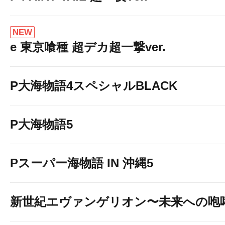
NEW
e 東京喰種 超デカ超一撃ver.
P大海物語4スペシャルBLACK
P大海物語5
Pスーパー海物語 IN 沖縄5
新世紀エヴァンゲリオン〜未来への咆