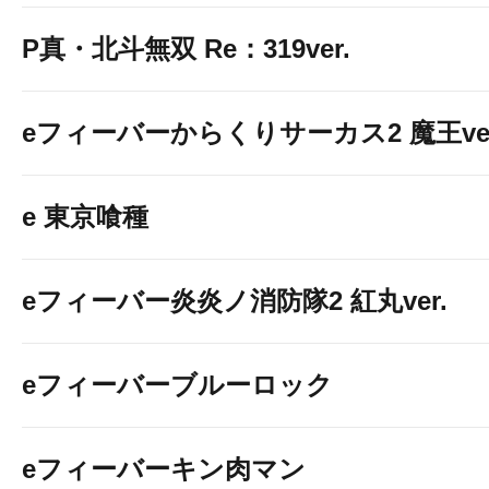
P真・北斗無双 Re：319ver.
eフィーバーからくりサーカス2 魔王ver
e 東京喰種
eフィーバー炎炎ノ消防隊2 紅丸ver.
eフィーバーブルーロック
eフィーバーキン肉マン