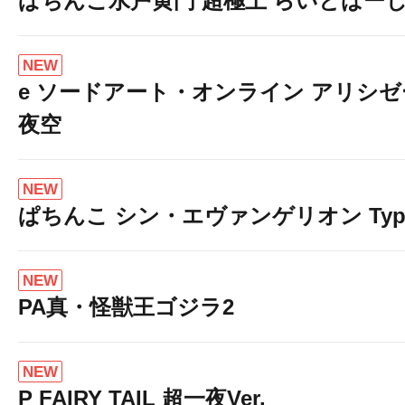
ぱちんこ水戸黄門 超極上 らいとばー
NEW
e ソードアート・オンライン アリシ
夜空
NEW
ぱちんこ シン・エヴァンゲリオン Typ
NEW
PA真・怪獣王ゴジラ2
NEW
P FAIRY TAIL 超一夜Ver.