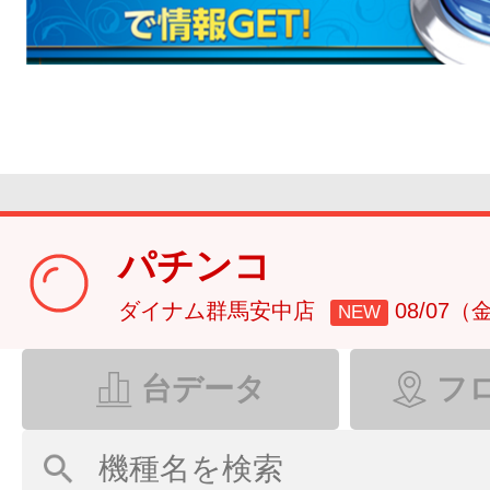
パチンコ
ダイナム群馬安中店
08/07（
NEW
台データ
フ