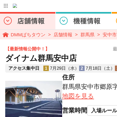
DMMぱちタウン
店舗情報
群馬県
安中市
【最新情報公開中！】
最
ダイナム群馬安中店
アクセス集中日
7月29日（水）
7月18日（土）
1
2
住所
群馬県安中市郷原字
地図を見る
営業時間
入場ルー