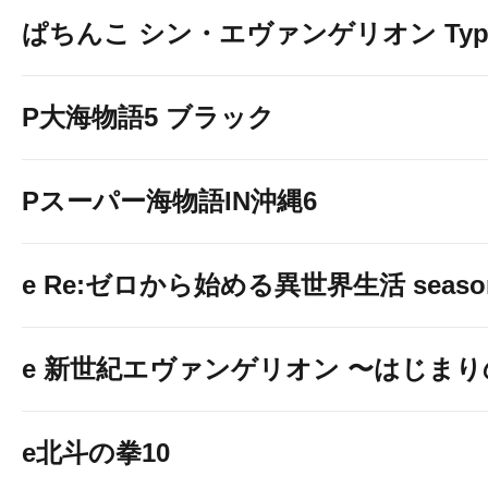
ぱちんこ シン・エヴァンゲリオン Typ
P大海物語5 ブラック
Pスーパー海物語IN沖縄6
e Re:ゼロから始める異世界生活 seaso
e 新世紀エヴァンゲリオン 〜はじま
e北斗の拳10