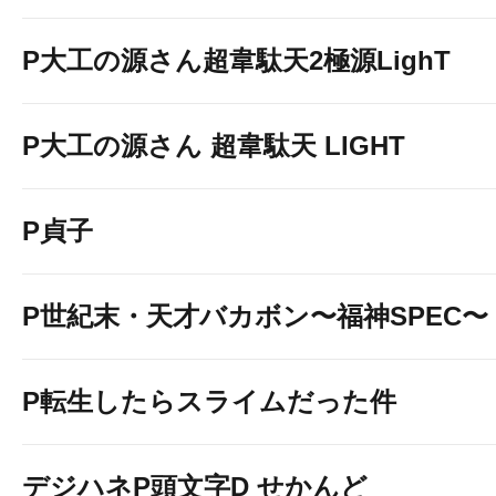
P大工の源さん超韋駄天2極源LighT
P大工の源さん 超韋駄天 LIGHT
P貞子
P世紀末・天才バカボン〜福神SPEC〜
P転生したらスライムだった件
デジハネP頭文字D せかんど