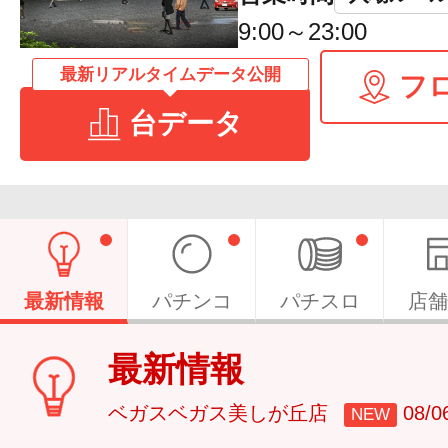
9:00～23:00
最新リアルタイムデータ公開
フ
台データ
最新情報
パチンコ
パチスロ
店舗
最新情報
ベガスベガス美しが丘店
08/
NEW