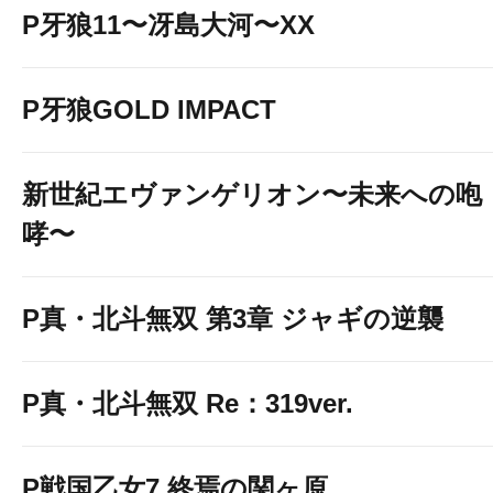
P牙狼11〜冴島大河〜XX
P牙狼GOLD IMPACT
新世紀エヴァンゲリオン〜未来への咆
哮〜
P真・北斗無双 第3章 ジャギの逆襲
P真・北斗無双 Re：319ver.
P戦国乙女7 終焉の関ヶ原