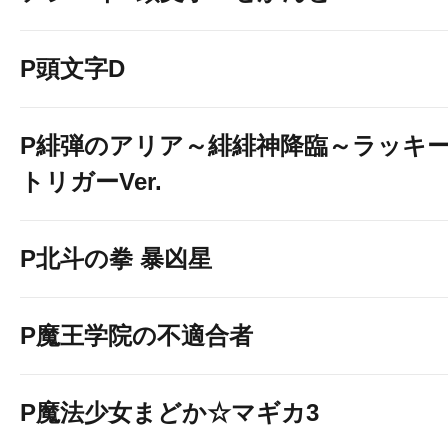
P頭文字D
P緋弾のアリア～緋緋神降臨～ラッキ
トリガーVer.
P北斗の拳 暴凶星
P魔王学院の不適合者
P魔法少女まどか☆マギカ3