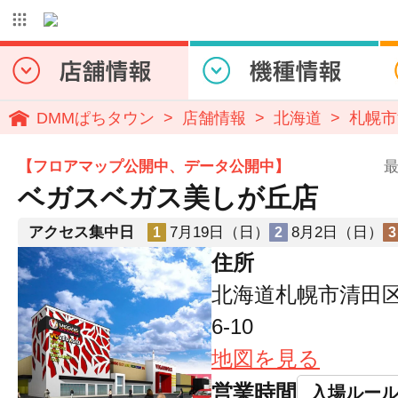
DMMぱちタウン
店舗情報
北海道
札幌市
【フロアマップ公開中、データ公開中】
最
ベガスベガス美しが丘店
アクセス集中日
7月19日（日）
8月2日（日）
1
2
3
住所
北海道札幌市清田区
6-10
地図を見る
営業時間
入場ルー