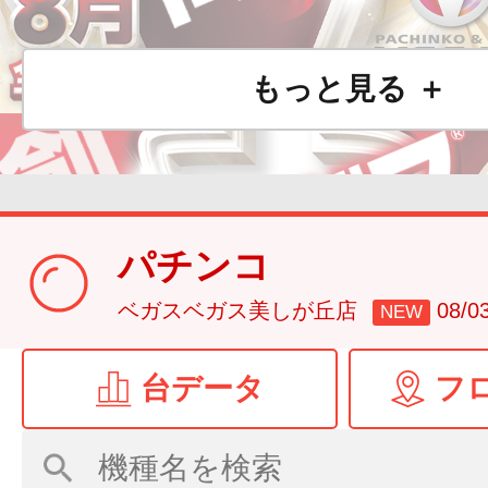
もっと見る ＋
パチンコ
ベガスベガス美しが丘店
08/
NEW
台データ
フ