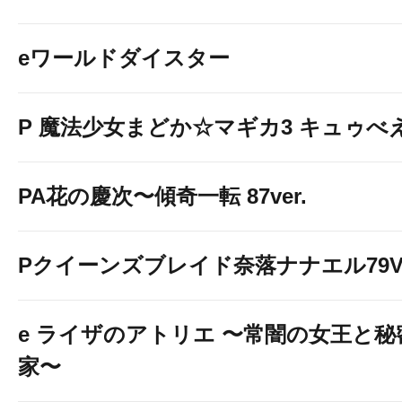
eワールドダイスター
P 魔法少女まどか☆マギカ3 キュゥべえv
PA花の慶次〜傾奇一転 87ver.
Pクイーンズブレイド奈落ナナエル79Ve
e ライザのアトリエ 〜常闇の女王と
家〜