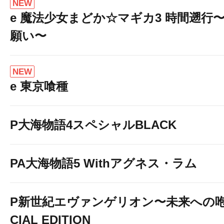
NEW
e 魔法少女まどか☆マギカ3 時間遡行
願い〜
NEW
e 東京喰種
P大海物語4スペシャルBLACK
PA大海物語5 Withアグネス・ラム
P新世紀エヴァンゲリオン〜未来への咆
CIAL EDITION