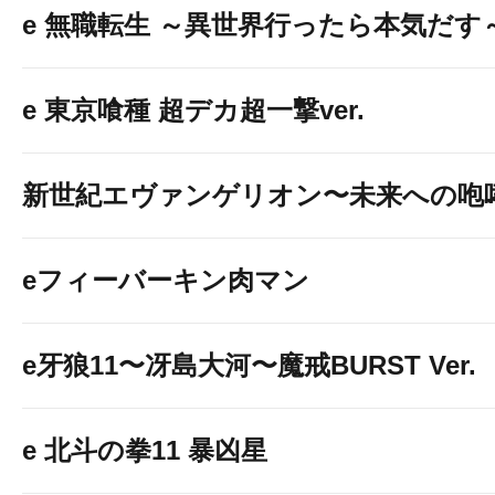
e 無職転生 ～異世界行ったら本気だす
e 東京喰種 超デカ超一撃ver.
新世紀エヴァンゲリオン〜未来への咆
eフィーバーキン肉マン
e牙狼11〜冴島大河〜魔戒BURST Ver.
e 北斗の拳11 暴凶星