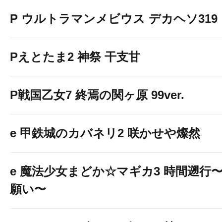
P ウルトラマンメビウス デカヘソ319
Pえとたま2 神祭 干支甘
P戦国乙女7 終焉の関ヶ原 99ver.
e 甲鉄城のカバネリ2 咲かせや燦然
e 魔法少女まどか☆マギカ3 時間遡行
願い〜