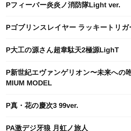
Pフィーバー炎炎ノ消防隊Light ver.
Pゴブリンスレイヤー ラッキートリガー
P大工の源さん超韋駄天2極源LighT
P新世紀エヴァンゲリオン〜未来への咆
MIUM MODEL
P真・花の慶次3 99ver.
PA激デジ牙狼 月虹ノ旅人