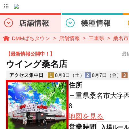
DMMぱちタウン
店舗情報
三重県
桑名市
【最新情報公開中！】
最
ウイング桑名店
アクセス集中日
8月8日（土）
8月7日（金）
1
2
3
住所
三重県桑名市大字西
8
地図を見る
営業時間
入場ルー