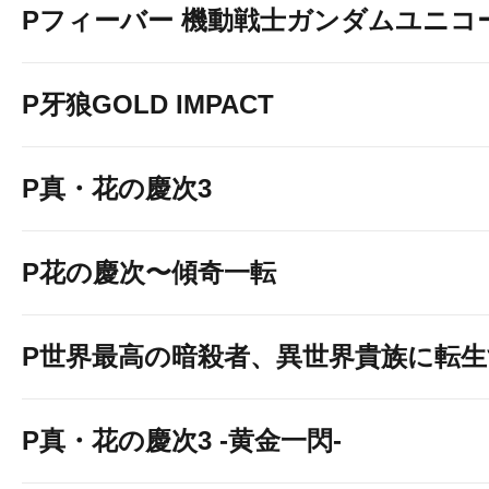
Pフィーバー 機動戦士ガンダムユニコ
P牙狼GOLD IMPACT
P真・花の慶次3
P花の慶次〜傾奇一転
P世界最高の暗殺者、異世界貴族に転
P真・花の慶次3 -黄金一閃-