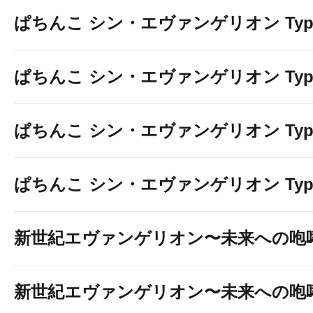
ぱちんこ シン・エヴァンゲリオン Typ
ぱちんこ シン・エヴァンゲリオン Typ
ぱちんこ シン・エヴァンゲリオン Typ
ぱちんこ シン・エヴァンゲリオン Typ
新世紀エヴァンゲリオン〜未来への咆
新世紀エヴァンゲリオン〜未来への咆