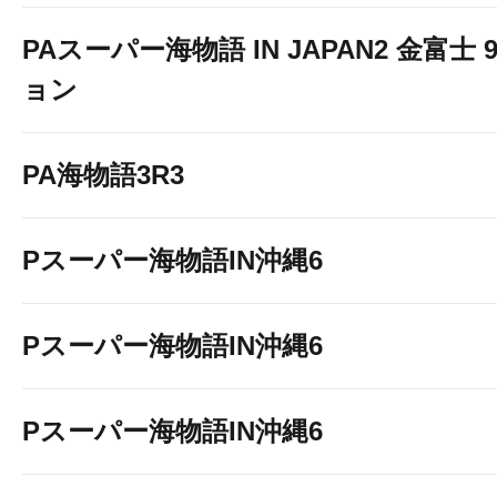
PAスーパー海物語 IN JAPAN2 金富士 
ョン
PA海物語3R3
Pスーパー海物語IN沖縄6
Pスーパー海物語IN沖縄6
Pスーパー海物語IN沖縄6