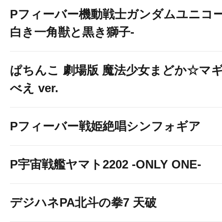
Pフィーバー機動戦士ガンダムユニコー
白き一角獣と黒き獅子-
ぱちんこ 劇場版 魔法少女まどか☆マギ
べえ ver.
Pフィーバー戦姫絶唱シンフォギア
P宇宙戦艦ヤマト2202 -ONLY ONE-
デジハネPA北斗の拳7 天破