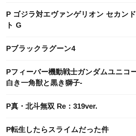
P ゴジラ対エヴァンゲリオン セカン
ト G
Pブラックラグーン4
Pフィーバー機動戦士ガンダムユニコー
白き一角獣と黒き獅子-
P真・北斗無双 Re：319ver.
P転生したらスライムだった件