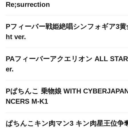
Re;surrection
Pフィーバー戦姫絶唱シンフォギア3黄金
ht ver.
PAフィーバーアクエリオン ALL STARS
er.
Pぱちんこ 乗物娘 WITH CYBERJAPA
NCERS M-K1
ぱちんこキン肉マン3 キン肉星王位争奪