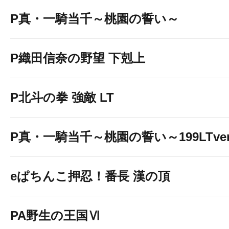
P真・一騎当千～桃園の誓い～
P織田信奈の野望 下剋上
P北斗の拳 強敵 LT
P真・一騎当千～桃園の誓い～199LTver
eぱちんこ押忍！番長 漢の頂
PA野生の王国Ⅵ