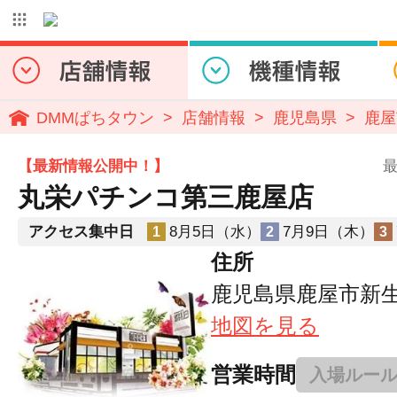
DMMぱちタウン
店舗情報
鹿児島県
鹿屋
【最新情報公開中！】
最
丸栄パチンコ第三鹿屋店
アクセス集中日
8月5日（水）
7月9日（木）
1
2
3
住所
鹿児島県鹿屋市新生町
地図を見る
営業時間
入場ルー