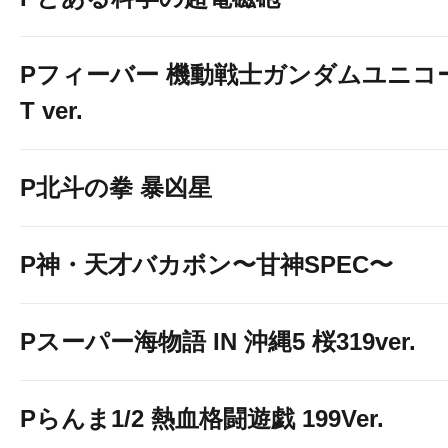
Pフィーバー 機動戦士ガンダムユニコーン
T ver.
P北斗の拳 暴凶星
P神・天才バカボン〜甘神SPEC〜
Pスーパー海物語 IN 沖縄5 桜319ver.
Pらんま1/2 熱血格闘遊戯 199Ver.