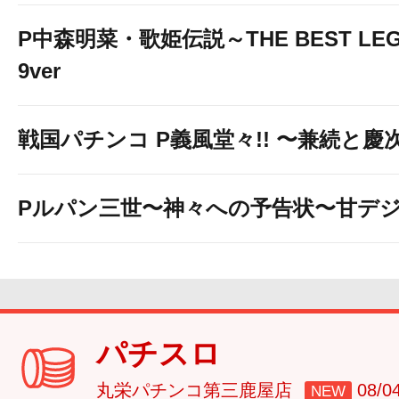
P中森明菜・歌姫伝説～THE BEST LEG
9ver
戦国パチンコ P義風堂々!! 〜兼続と慶次〜
Pルパン三世〜神々への予告状〜甘デ
パチスロ
丸栄パチンコ第三鹿屋店
08/
NEW