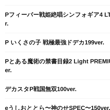
Pフィーバー戦姫絶唱シンフォギア4 LT-Li
r.
P いくさの子 戦極最強ドデカ199ver.
Pとある魔術の禁書目録2 Light PREMIUM
er.
デカスタP戦国無双100ver.
eうしおととら〜神のせSPEC〜150ver