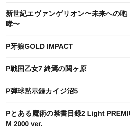
新世紀エヴァンゲリオン〜未来への咆
哮〜
P牙狼GOLD IMPACT
P戦国乙女7 終焉の関ヶ原
P弾球黙示録カイジ沼5
Pとある魔術の禁書目録2 Light PREMI
M 2000 ver.