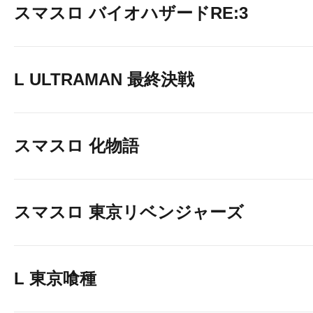
スマスロ バイオハザードRE:3
L ULTRAMAN 最終決戦
スマスロ 化物語
スマスロ 東京リベンジャーズ
L 東京喰種