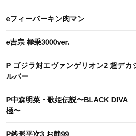
eフィーバーキン肉マン
e吉宗 極乗3000ver.
P ゴジラ対エヴァンゲリオン2 超デカ
ルバー
P中森明菜・歌姫伝説〜BLACK DIVA
極〜
P銭形平次3 お静99