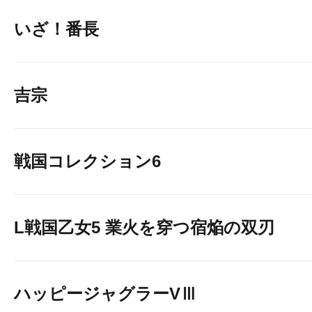
いざ！番長
吉宗
戦国コレクション6
L戦国乙女5 業火を穿つ宿焔の双刃
ハッピージャグラーVⅢ