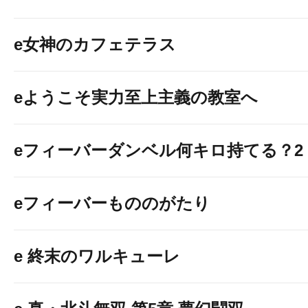
e女神のカフェテラス
eようこそ実力至上主義の教室へ
eフィーバーダンベル何キロ持てる？2
eフィーバーもののがたり
e 終末のワルキューレ