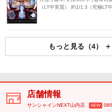
（LT中実質） 約1/1.3（究極L
LINEのお友達追加は下
もっと見る（4） ＋
バナーをクリックしてね（●
店舗情報
サンシャインNEXT山内店
08
NEW