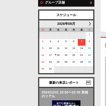
グループ店舗
スケジュール
2026年08月
日
月
火
水
木
金
土
1
2
3
4
5
6
7
8
9
10
11
12
13
14
15
16
17
18
19
20
21
22
23
24
25
26
27
28
29
30
31
最新の来店レポート
PR
2024/12/31 10:00〜22:45 英雄
のリアル