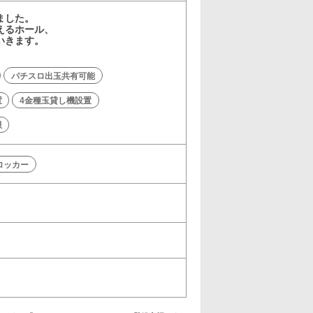
ました。
えるホール、
いきます。
パチスロ出玉共有可能
置
4金種玉貸し機設置
限
ロッカー