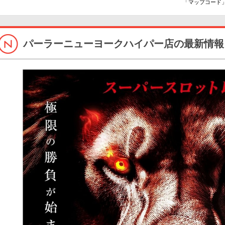
「マップコード」
パーラーニューヨークハイパー店の最新情報