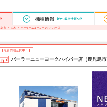
児島市
広木
パーラーニューヨークハイパー店
【最新情報公開中！】
パーラーニューヨークハイパー店（鹿児島市