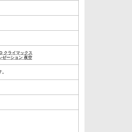
D クライマックス
シゼーション 夜空
す。