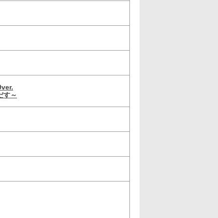
er.
だす～