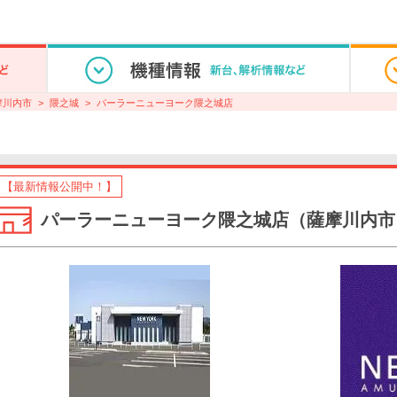
摩川内市
隈之城
パーラーニューヨーク隈之城店
【最新情報公開中！】
パーラーニューヨーク隈之城店（薩摩川内市