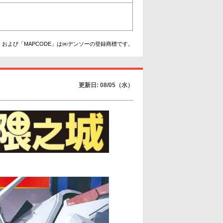
および「MAPCODE」は㈱デンソーの登録商標です。
更新日: 08/05（水）