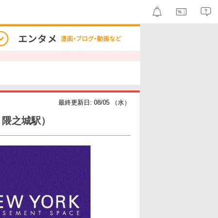
最終更新日: 08/05 （水）
 隈之城駅）