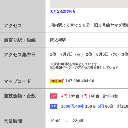
大きな地図で見る
アクセス
川内駅より車で１０分 旧３号線ヤマダ電
最寄り駅・沿線
隈之城駅
アクセス集中日
1位 7月7日（火） 2位 8月5日（水） 3
※直近30日間を対象としています
※当店舗ページへのアクセス数を集計しています
マップコード
147 698 484*10
遊技金額・台数
4円
195台
1円
168台
計363台
パチ
1000円/46枚
150台
5円
60台
計21
スロ
営業時間
10:00 ～ 22:45