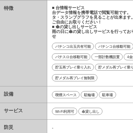
特徴
■ 台情報サービス
台データ情報を携帯電話で閲覧可能です。
タ・スランプグラフを見ることが出来ます
ご自由にお取りください！
■ 傘の貸し出しサービス
雨の日に傘の貸し出しサービスを行ってお
せ
パチンコ出玉共有可能
パチンコ台移動可能
パチスロ台移動可能
一部計数機設置
4
貯玉再プレイ乗り入れ
貯メダル再プレイ乗
貯メダル再プレイ無制限
設備
喫煙スペース
駐輪場
駐車場
サービス
Wi-Fi利用可
傘貸し出し
防災
-