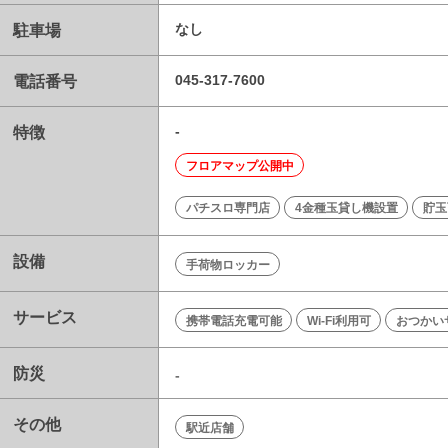
駐車場
なし
電話番号
045-317-7600
特徴
-
フロアマップ公開中
パチスロ専門店
4金種玉貸し機設置
貯玉
設備
手荷物ロッカー
サービス
携帯電話充電可能
Wi-Fi利用可
おつかい
防災
-
その他
駅近店舗