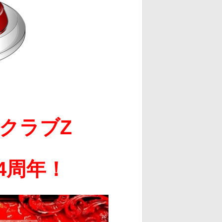
クラブZ
4周年！