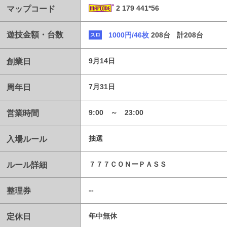
マップコード
2 179 441*56
遊技金額・台数
1000円/46枚
208台
計208台
スロ
創業日
9月14日
周年日
7月31日
営業時間
9:00 ～ 23:00
入場ルール
抽選
ルール詳細
７７７ＣＯＮーＰＡＳＳ
整理券
--
定休日
年中無休