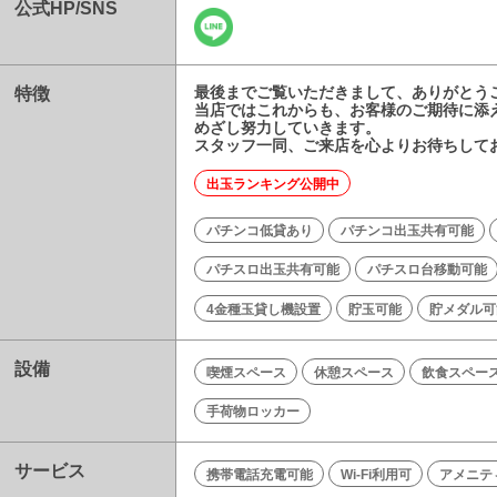
公式HP/SNS
特徴
最後までご覧いただきまして、ありがとう
当店ではこれからも、お客様のご期待に添
めざし努力していきます。
スタッフ一同、ご来店を心よりお待ちして
出玉ランキング公開中
パチンコ低貸あり
パチンコ出玉共有可能
パチスロ出玉共有可能
パチスロ台移動可能
4金種玉貸し機設置
貯玉可能
貯メダル可
設備
喫煙スペース
休憩スペース
飲食スペー
手荷物ロッカー
サービス
携帯電話充電可能
Wi-Fi利用可
アメニテ