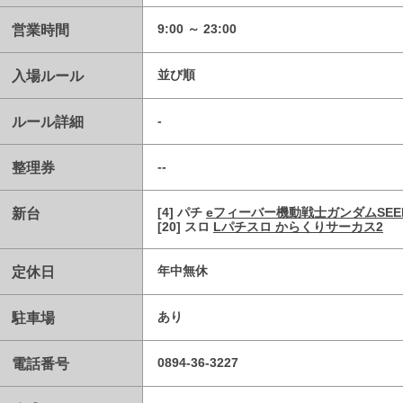
営業時間
9:00 ～ 23:00
入場ルール
並び順
ルール詳細
-
整理券
--
新台
[4] パチ
eフィーバー機動戦士ガンダムSEE
[20] スロ
Lパチスロ からくりサーカス2
定休日
年中無休
駐車場
あり
電話番号
0894-36-3227