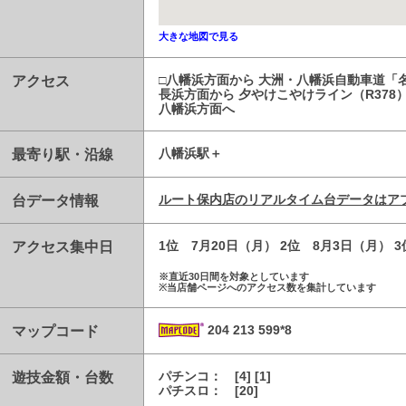
大きな地図で見る
アクセス
□八幡浜方面から 大洲・八幡浜自動車道「名
長浜方面から 夕やけこやけライン（R378
八幡浜方面へ
最寄り駅・沿線
八幡浜駅
台データ情報
ルート保内店のリアルタイム台データはア
アクセス集中日
1位 7月20日（月） 2位 8月3日（月） 
※直近30日間を対象としています
※当店舗ページへのアクセス数を集計しています
マップコード
204 213 599*8
遊技金額・台数
パチンコ： [4] [1]
パチスロ： [20]