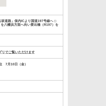
坂道路」保内ICより国道197号線へ □
）を八幡浜方面へ向い要出橋（R197）を
プリでご覧いただけます
3位 7月10日（金）