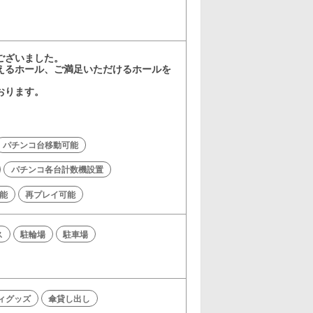
ございました。
えるホール、ご満足いただけるホールを
おります。
パチンコ台移動可能
パチンコ各台計数機設置
能
再プレイ可能
ス
駐輪場
駐車場
ィグッズ
傘貸し出し