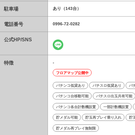
駐車場
あり（143台）
電話番号
0996-72-0282
公式HP/SNS
特徴
-
フロアマップ公開中
パチンコ低貸あり
パチスロ低貸あり
パ
パチンコ台移動可能
パチスロ出玉共有可能
パチンコ各台計数機設置
一部計数機設置
貯メダル可能
貯玉再プレイ乗り入れ
貯
貯メダル再プレイ無制限