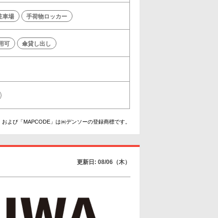
駐車場
手荷物ロッカー
利用可
傘貸し出し
および「MAPCODE」は㈱デンソーの登録商標です。
更新日: 08/06（木）