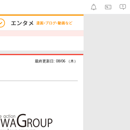
最終更新日: 08/06 （木）