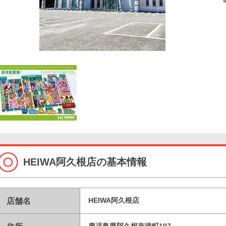
HEIWA阿久根店の基本情報
店舗名
HEIWA阿久根店