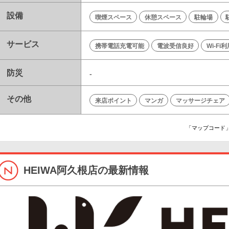
設備
喫煙スペース
休憩スペース
駐輪場
サービス
携帯電話充電可能
電波受信良好
Wi-Fi
防災
-
その他
来店ポイント
マンガ
マッサージチェア
「マップコード」
HEIWA阿久根店の最新情報