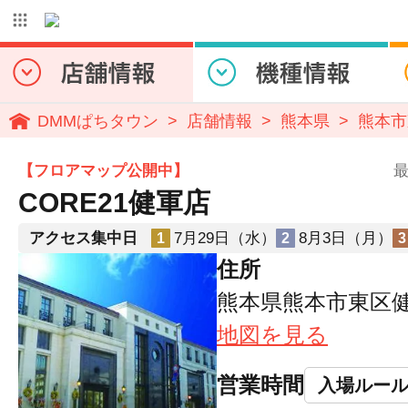
DMMぱちタウン
店舗情報
熊本県
熊本市
【フロアマップ公開中】
最
CORE21健軍店
アクセス集中日
7月29日（水）
8月3日（月）
1
2
3
住所
熊本県熊本市東区健軍3
地図を見る
営業時間
入場ルー