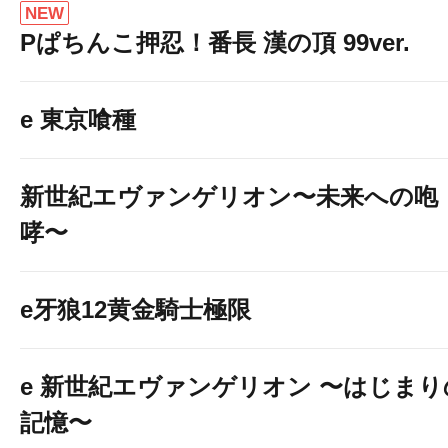
NEW
Pぱちんこ押忍！番長 漢の頂 99ver.
e 東京喰種
新世紀エヴァンゲリオン〜未来への咆
哮〜
e牙狼12黄金騎士極限
e 新世紀エヴァンゲリオン 〜はじまり
記憶〜