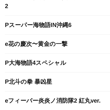
2
Pスーパー海物語IN沖縄6
e花の慶次〜黄金の一撃
P大海物語4スペシャル
P北斗の拳 暴凶星
eフィーバー炎炎ノ消防隊2 紅丸ver.