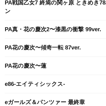
PA戦国乙女7 終焉の関ヶ原 ときめき7
ン
PA真・花の慶次2〜漆黒の衝撃 99ver.
PA花の慶次〜傾奇一転 87ver.
PA花の慶次〜蓮
e86-エイティシックス-
eガールズ＆パンツァー 最終章