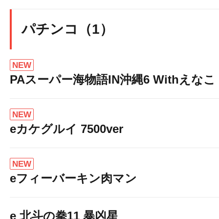
パチンコ（1）
NEW
PAスーパー海物語IN沖縄6 Withえなこ
NEW
eカケグルイ 7500ver
NEW
eフィーバーキン肉マン
e 北斗の拳11 暴凶星