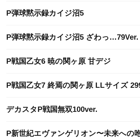
P弾球黙示録カイジ沼5
P弾球黙示録カイジ沼5 ざわっ…79Ver.
P戦国乙女6 暁の関ヶ原 甘デジ
P戦国乙女7 終焉の関ヶ原 LLサイズ 299v
デカスタP戦国無双100ver.
P新世紀エヴァンゲリオン〜未来への咆