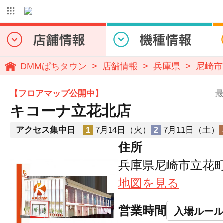
DMMぱちタウン
店舗情報
兵庫県
尼崎市
【フロアマップ公開中】
最
キコーナ立花北店
アクセス集中日
7月14日（火）
7月11日（土）
1
2
住所
兵庫県尼崎市立花町1-
地図を見る
営業時間
入場ルー