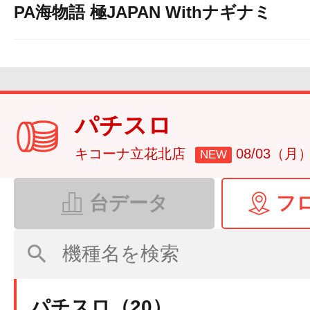
PA海物語 極JAPAN Withナギナミ
パチスロ
キコーナ立花北店
08/03（月
NEW
台データ
フ
パチスロ（20）