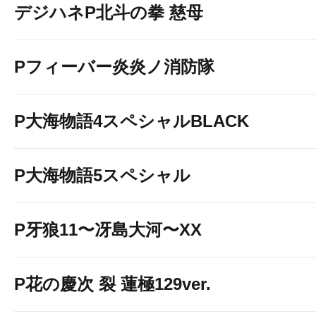
デジハネP北斗の拳 慈母
Pフィーバー炎炎ノ消防隊
P大海物語4スペシャルBLACK
P大海物語5スペシャル
P牙狼11〜冴島大河〜XX
P花の慶次 裂 蓮極129ver.