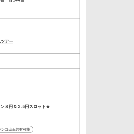
8台
計144台
丸ツアー
イン８円＆２.5円スロット★
チンコ出玉共有可能