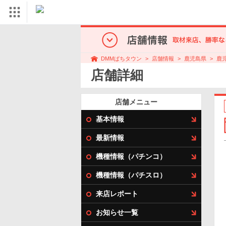
店舗情報
鹿児島県
鹿
DMMぱちタウン
店舗詳細
店舗メニュー
基本情報
最新情報
機種情報（パチンコ）
機種情報（パチスロ）
来店レポート
お知らせ一覧