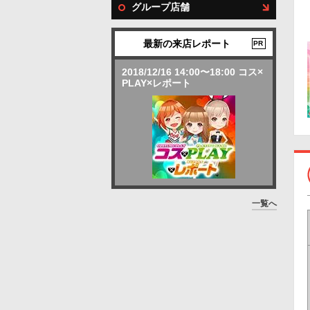
グループ店舗
最新の来店レポート
PR
2018/12/16 14:00〜18:00 コス×
PLAY×レポート
一覧へ