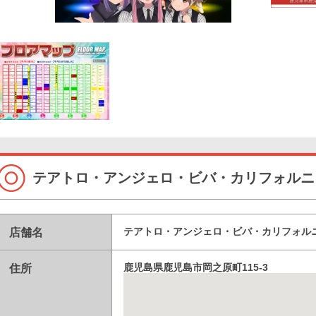
テアトロ・アンジェロ・ビバ・カリフォルニ
店舗名
テアトロ・アンジェロ・ビバ・カリフォル
住所
鹿児島県鹿児島市岡之原町115-3