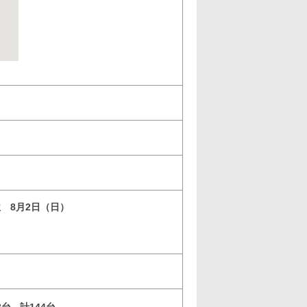
位 8月2日（日）