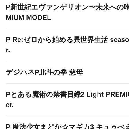
P新世紀エヴァンゲリオン〜未来への咆
MIUM MODEL
P Re:ゼロから始める異世界生活 season2
r.
デジハネP北斗の拳 慈母
Pとある魔術の禁書目録2 Light PREMIUM
er.
P 魔法少女まどか☆マギカ3 キュゥべえv