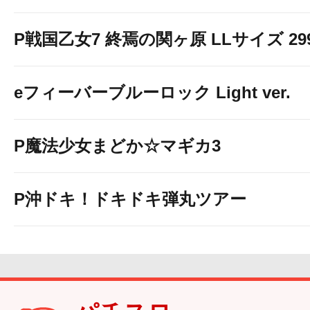
P戦国乙女7 終焉の関ヶ原 LLサイズ 299v
eフィーバーブルーロック Light ver.
P魔法少女まどか☆マギカ3
P沖ドキ！ドキドキ弾丸ツアー