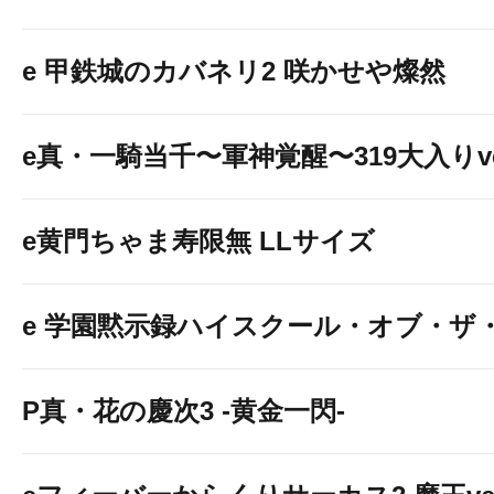
e 甲鉄城のカバネリ2 咲かせや燦然
e真・一騎当千〜軍神覚醒〜319大入りve
e黄門ちゃま寿限無 LLサイズ
e 学園黙示録ハイスクール・オブ・ザ
P真・花の慶次3 -黄金一閃-