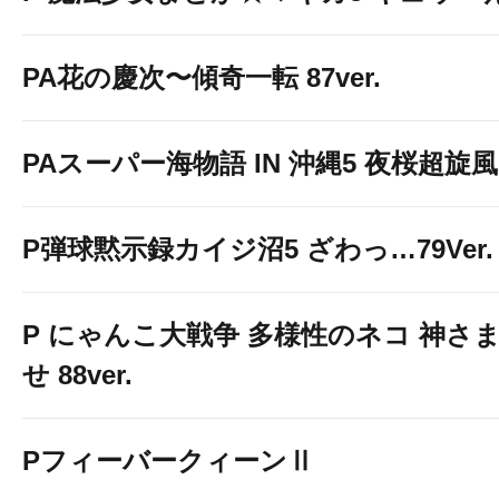
PA花の慶次〜傾奇一転 87ver.
PAスーパー海物語 IN 沖縄5 夜桜超旋風 9
P弾球黙示録カイジ沼5 ざわっ…79Ver.
P にゃんこ大戦争 多様性のネコ 神さ
せ 88ver.
PフィーバークィーンⅡ