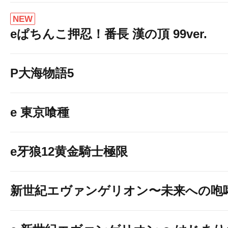
NEW
eぱちんこ押忍！番長 漢の頂 99ver.
P大海物語5
e 東京喰種
e牙狼12黄金騎士極限
新世紀エヴァンゲリオン〜未来への咆