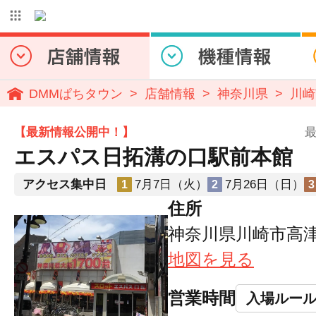
DMMぱちタウン
店舗情報
神奈川県
川崎
【最新情報公開中！】
最
エスパス日拓溝の口駅前本館
アクセス集中日
7月7日（火）
7月26日（日）
1
2
3
住所
神奈川県川崎市高津区
地図を見る
営業時間
入場ルー