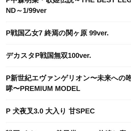
ND～1/99ver
P戦国乙女7 終焉の関ヶ原 99ver.
デカスタP戦国無双100ver.
P新世紀エヴァンゲリオン〜未来への
哮〜PREMIUM MODEL
P 犬夜叉3.0 大入り 甘SPEC