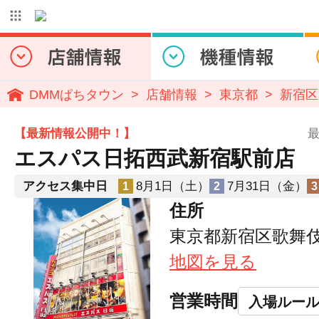
DMMぱちタウン
店舗情報
東京都
新宿区
【最新情報公開中！】
最
エスパス日拓西武新宿駅前店
アクセス集中日
8月1日（土）
7月31日（金）
1
2
3
住所
東京都新宿区歌舞伎町
地図を見る
営業時間
入場ルー