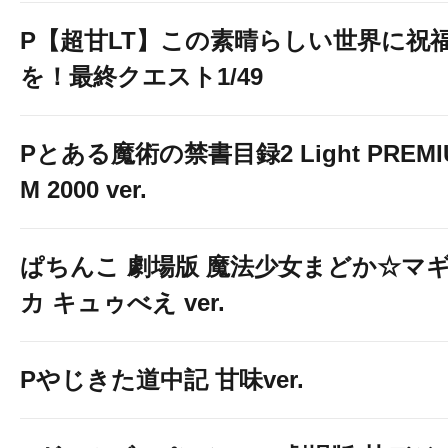
P【超甘LT】この素晴らしい世界に祝
を！最終クエスト1/49
Pとある魔術の禁書目録2 Light PREMI
M 2000 ver.
ぱちんこ 劇場版 魔法少女まどか☆マ
カ キュゥべえ ver.
Pやじきた道中記 甘味ver.