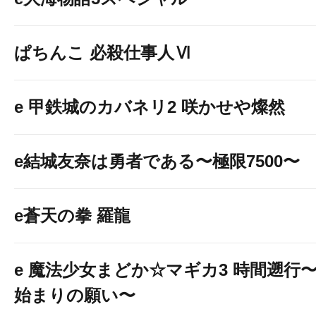
ぱちんこ 必殺仕事人Ⅵ
e 甲鉄城のカバネリ2 咲かせや燦然
e結城友奈は勇者である〜極限7500〜
e蒼天の拳 羅龍
e 魔法少女まどか☆マギカ3 時間遡行
始まりの願い〜