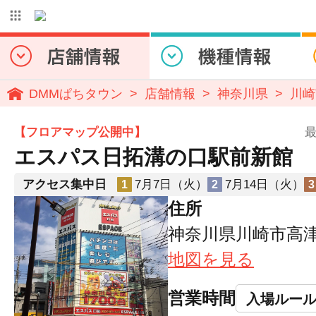
DMMぱちタウン
店舗情報
神奈川県
川崎
【フロアマップ公開中】
最
エスパス日拓溝の口駅前新館
アクセス集中日
7月7日（火）
7月14日（火）
1
2
3
住所
神奈川県川崎市高津
地図を見る
営業時間
入場ルー