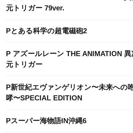
yo/espace-shibuya-n.ht
元トリガー 79ver.
赤坂見附駅前店
https://www.p-w
okyo/espace-aka-shin.ht
Pとある科学の超電磁砲2
上野本館
https://www.p-world.c
space-ueno.htm
P アズールレーン THE ANIMATION 
上野新館
https://www.p-world.co.
元トリガー
ace-ueno-ameyoko.htm
秋葉原駅前店
https://www.p-world
P新世紀エヴァンゲリオン〜未来への
o/espace-akb.htm
哮〜SPECIAL EDITION
新小岩北口駅前店
https://www.
p/tokyo/espace-shinkoiwa39
Pスーパー海物語IN沖縄6
－神奈川県－