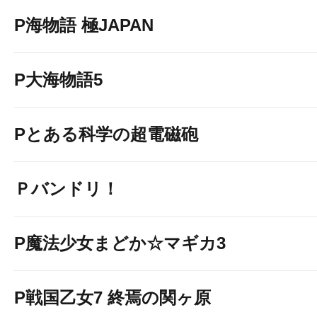
溝の口駅前本館
https://www.p-w
P海物語 極JAPAN
anagawa/espace-mizo1.h
溝の口駅前新館
https://www.p-w
anagawa/espace-mizo2.h
P大海物語5
－千葉県－
稲毛駅前新館
https://www.p-wor
Pとある科学の超電磁砲
ba/espace2.htm
Ｐバンドリ！
P魔法少女まどか☆マギカ3
P戦国乙女7 終焉の関ヶ原