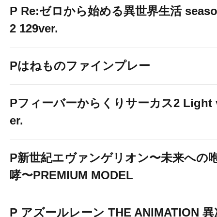
P Re:ゼロから始める異世界生活 seaso
2 129ver.
－東京都内－
Pはねものファインプレー
高田馬場本店
https://www.p-wor
yo/espace-a.htm
Pフィーバーからくりサーカス2 Light 
新宿歌舞伎町店
https://www.p-w
er.
okyo/espace-kabuki.htm
西武新宿駅前店
https://www.p-w
okyo/espace-shinjuku.ht
P新世紀エヴァンゲリオン〜未来への
新大久保駅前店
https://www.p-w
哮〜PREMIUM MODEL
okyo/shin-okuboekimae.h
渋谷駅前新館
https://www.p-wor
P アズールレーン THE ANIMATION 