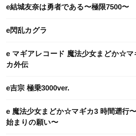
e結城友奈は勇者である〜極限7500〜
e閃乱カグラ
e マギアレコード 魔法少女まどか☆マ
カ外伝
e吉宗 極乗3000ver.
e 魔法少女まどか☆マギカ3 時間遡行
始まりの願い〜