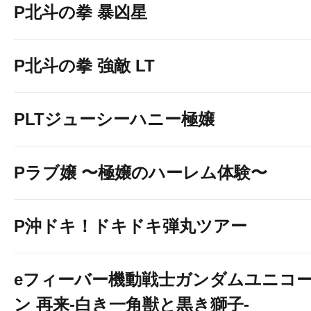
P北斗の拳 暴凶星
P北斗の拳 強敵 LT
PLTジューシーハニー極嬢
Pラブ嬢 〜極嬢のハーレム体験〜
P沖ドキ！ドキドキ弾丸ツアー
eフィーバー機動戦士ガンダムユニコ
ン 再来-白き一角獣と黒き獅子-