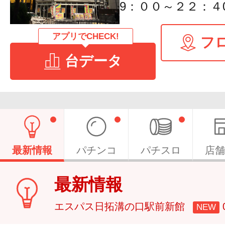
9：００～２２：４
アプリでCHECK!
フ
台データ
最新情報
パチンコ
パチスロ
店舗
最新情報
エスパス日拓溝の口駅前新館
NEW