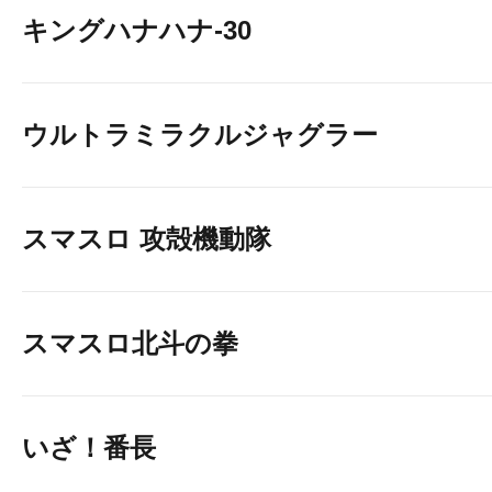
キングハナハナ-30
ウルトラミラクルジャグラー
スマスロ 攻殻機動隊
スマスロ北斗の拳
いざ！番長