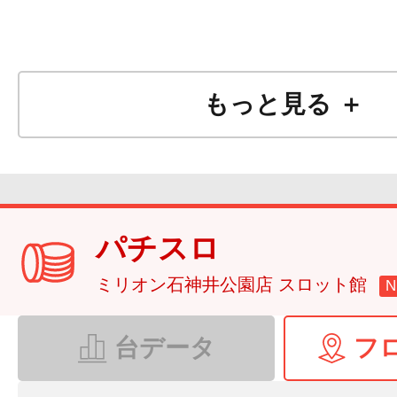
もっと見る ＋
パチスロ
ミリオン石神井公園店 スロット館
N
台データ
フ