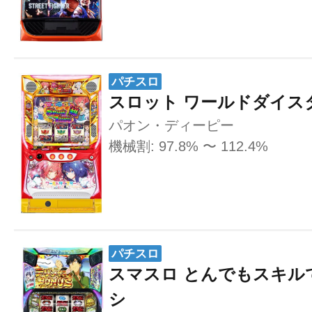
パチスロ
スロット ワールドダイス
パオン・ディーピー
機械割: 97.8% 〜 112.4%
パチスロ
スマスロ とんでもスキル
シ