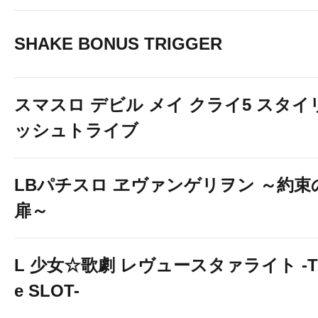
SHAKE BONUS TRIGGER
◇◆◇◆◇◆◇◆◇◆◇◆◇◆
スマスロ デビル メイ クライ5 スタイ
ッシュトライブ
LBパチスロ ヱヴァンゲリヲン ～約束
扉～
L 少女☆歌劇 レヴュースタァライト -T
e SLOT-