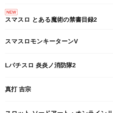
NEW
スマスロ とある魔術の禁書目録2
◇◆◇◆◇◆◇◆◇◆◇◆◇◆
スマスロモンキーターンV
Lパチスロ 炎炎ノ消防隊2
真打 吉宗