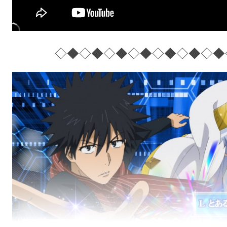
◇◆◇◆◇◆◇◆◇◆◇◆◇◆