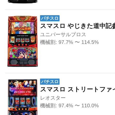
パチスロ
スマスロ やじきた道中記
ユニバーサルブロス
機械割: 97.7% 〜 114.5%
パチスロ
スマスロ ストリートファ
レオスター
機械割: 97.4% 〜 110.0%