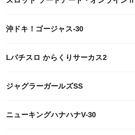
スロット ソードアート・オンラインⅡ
沖ドキ！ゴージャス-30
Lパチスロ からくりサーカス2
ジャグラーガールズSS
ニューキングハナハナV-30