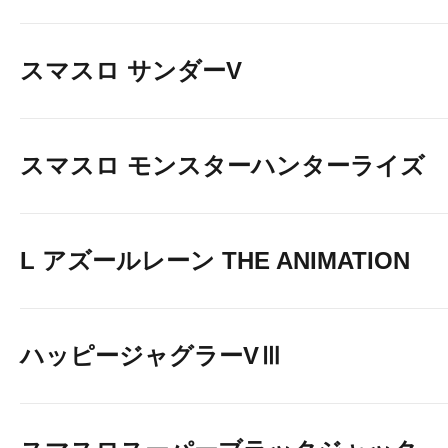
スマスロ サンダーV
◇◆◇◆◇◆◇◆◇◆◇◆◇◆
スマスロ モンスターハンターライズ
L アズールレーン THE ANIMATION
ハッピージャグラーVⅢ