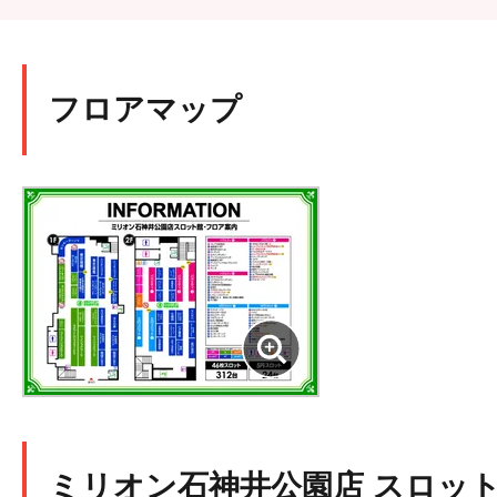
フロアマップ
ミリオン石神井公園店 スロッ