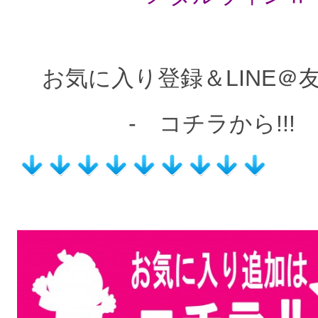
お気に入り登録＆LINE＠
- コチラから!!! 