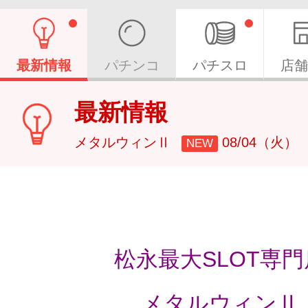
最新情報
パチンコ
パチスロ
店舗
最新情報
メタルウィンⅡ
08/04（火）
NEW
松永最大SLOT専門
メタルウィンⅡ