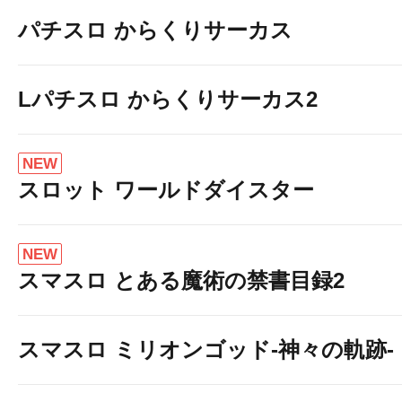
パチスロ からくりサーカス
Lパチスロ からくりサーカス2
NEW
スロット ワールドダイスター
NEW
スマスロ とある魔術の禁書目録2
スマスロ ミリオンゴッド-神々の軌跡-