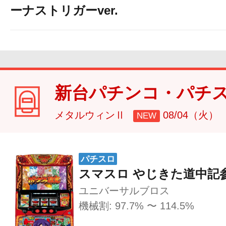
ーナストリガーver.
新台パチンコ・パチ
メタルウィンⅡ
08/04（火）
NEW
パチスロ
スマスロ やじきた道中記
ユニバーサルブロス
機械割: 97.7% 〜 114.5%