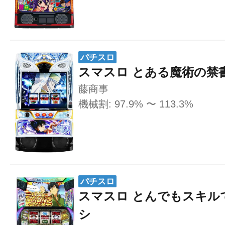
パチスロ
スマスロ とある魔術の禁
藤商事
機械割: 97.9% 〜 113.3%
パチスロ
スマスロ とんでもスキル
シ