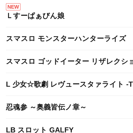
NEW
Ｌすーぱぁびん娘
スマスロ モンスターハンターライズ
スマスロ ゴッドイーター リザレクシ
L 少女☆歌劇 レヴュースタァライト -The
忍魂参 ～奥義皆伝ノ章～
LB スロット GALFY