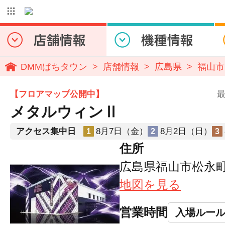
DMMぱちタウン
店舗情報
広島県
福山市
【フロアマップ公開中】
最
メタルウィンⅡ
アクセス集中日
8月7日（金）
8月2日（日）
1
2
3
住所
広島県福山市松永町6-
地図を見る
営業時間
入場ルー