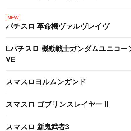
NEW
パチスロ 革命機ヴァルヴレイヴ
Lパチスロ 機動戦士ガンダムユニコーン
VE
スマスロヨルムンガンド
スマスロ ゴブリンスレイヤーⅡ
スマスロ 新鬼武者3