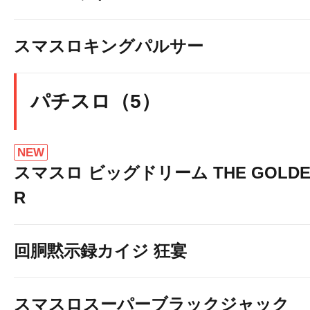
スマスロキングパルサー
パチスロ（5）
NEW
スマスロ ビッグドリーム THE GOLDEN
R
回胴黙示録カイジ 狂宴
スマスロスーパーブラックジャック