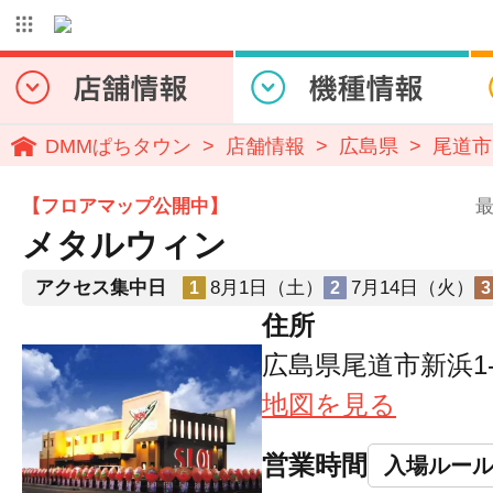
DMMぱちタウン
店舗情報
広島県
尾道市
【フロアマップ公開中】
最
メタルウィン
アクセス集中日
8月1日（土）
7月14日（火）
1
2
3
住所
広島県尾道市新浜1-8
地図を見る
営業時間
入場ルー