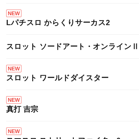
NEW
Lパチスロ からくりサーカス2
スロット ソードアート・オンラインⅡ
NEW
スロット ワールドダイスター
NEW
真打 吉宗
NEW