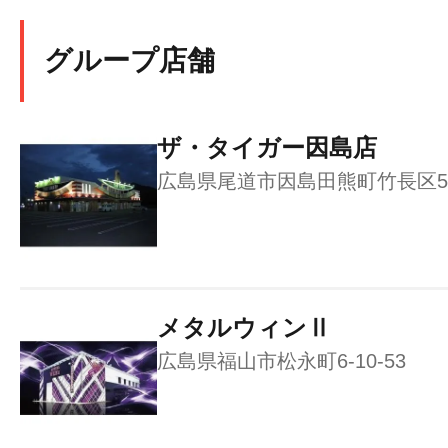
グループ店舗
ザ・タイガー因島店
広島県尾道市因島田熊町竹長区54
メタルウィンⅡ
広島県福山市松永町6-10-53