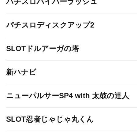
パチスロハイパーラッシュ
パチスロディスクアップ2
※画像をタップで詳細へ
SLOTドルアーガの塔
新ハナビ
ニューパルサーSP4 with 太鼓の達人
SLOT忍者じゃじゃ丸くん