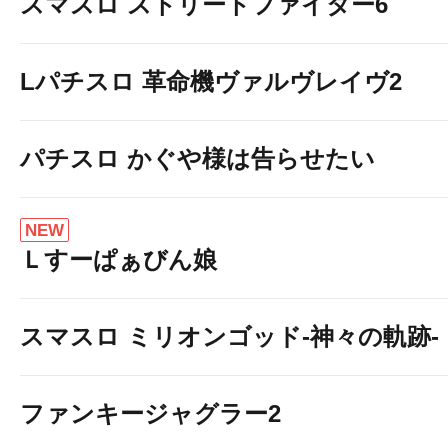
スマスロ ストリートファイター6
Lパチスロ 革命機ヴァルヴレイヴ2
パチスロ かぐや様は告らせたい
NEW
Ｌすーぱぁびん娘
スマスロ ミリオンゴッド-神々の軌跡-
ファンキージャグラー2