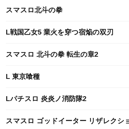
スマスロ北斗の拳
L戦国乙女5 業火を穿つ宿焔の双刃
スマスロ 北斗の拳 転生の章2
※画像をタップで詳細へ
L 東京喰種
Lパチスロ 炎炎ノ消防隊2
スマスロ ゴッドイーター リザレクシ