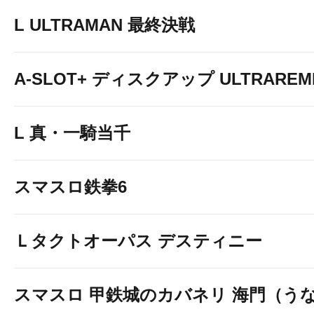
L ULTRAMAN 最終決戦
A-SLOT+ ディスクアップ ULTRAREM
L 真・一騎当千
スマスロ鉄拳6
Ｌタクトオーパス デスティニー
スマスロ 甲鉄城のカバネリ 海門（う