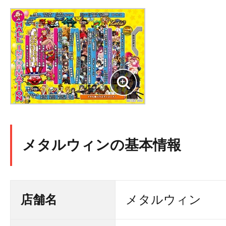
メタルウィンの基本情報
店舗名
メタルウィン