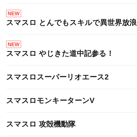
NEW
スマスロ とんでもスキルで異世界放
NEW
スマスロ やじきた道中記参る！
スマスロスーパーリオエース2
スマスロモンキーターンV
スマスロ 攻殻機動隊