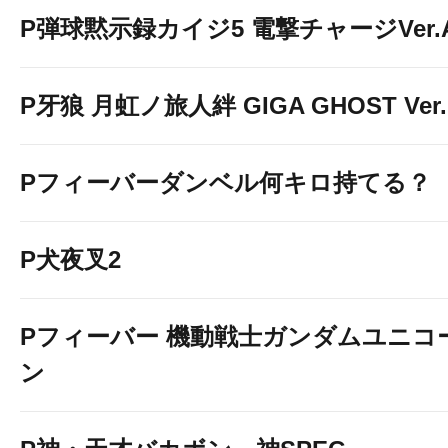
P弾球黙示録カイジ5 電撃チャージVer.
P牙狼 月虹ノ旅人絆 GIGA GHOST Ver.
Pフィーバーダンベル何キロ持てる？
P犬夜叉2
Pフィーバー 機動戦士ガンダムユニコ
ン