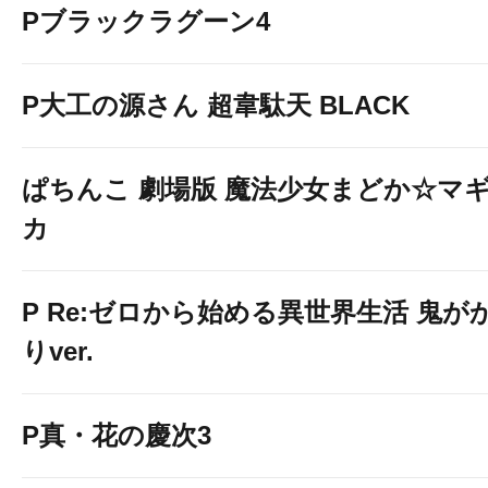
Pブラックラグーン4
P大工の源さん 超韋駄天 BLACK
ぱちんこ 劇場版 魔法少女まどか☆マ
カ
P Re:ゼロから始める異世界生活 鬼が
りver.
P真・花の慶次3