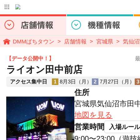
DMMぱちタウン
店舗情報
宮城県
気仙沼
【データ公開中！】
最
ライオン田中前店
アクセス集中日
8月3日（月）
7月27日（月）
1
2
3
住所
宮城県気仙沼市田中前
地図を見る
営業時間
入場ルー
9:00〜23:00（遊