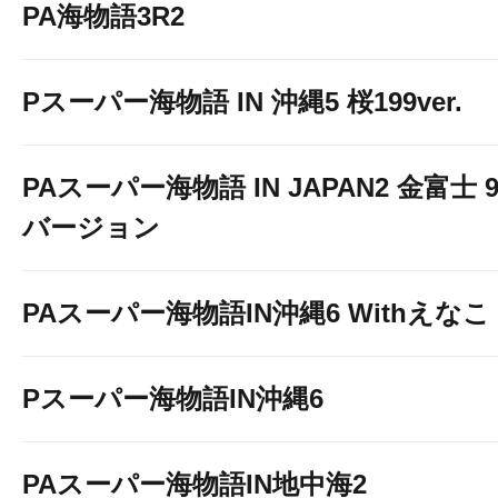
PA海物語3R2
Pスーパー海物語 IN 沖縄5 桜199ver.
PAスーパー海物語 IN JAPAN2 金富士 9
バージョン
PAスーパー海物語IN沖縄6 Withえなこ
Pスーパー海物語IN沖縄6
PAスーパー海物語IN地中海2