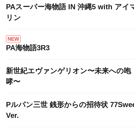
PAスーパー海物語 IN 沖縄5 with アイ
リン
NEW
PA海物語3R3
新世紀エヴァンゲリオン〜未来への咆
哮〜
Pルパン三世 銭形からの招待状 77Swee
Ver.