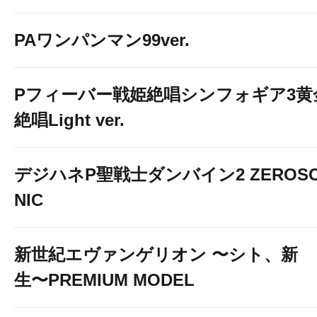
PAワンパンマン99ver.
Pフィーバー戦姫絶唱シンフォギア3黄
絶唱Light ver.
デジハネP聖戦士ダンバイン2 ZEROS
NIC
新世紀エヴァンゲリオン 〜シト、新
生〜PREMIUM MODEL