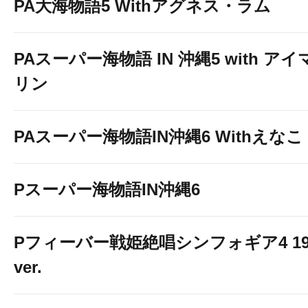
PA大海物語5 Withアグネス・ラム
PAスーパー海物語 IN 沖縄5 with アイ
リン
PAスーパー海物語IN沖縄6 Withえなこ
Pスーパー海物語IN沖縄6
Pフィーバー戦姫絶唱シンフォギア4 19
ver.