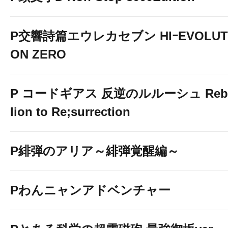
P交響詩篇エウレカセブン HIｰEVOLUT
ON ZERO
P コードギアス 反逆のルルーシュ Reb
lion to Re;surrection
P緋弾のアリア～緋弾覚醒編～
Pわんニャンアドベンチャー