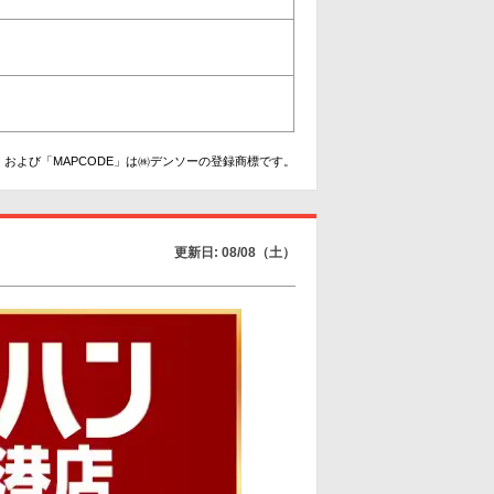
および「MAPCODE」は㈱デンソーの登録商標です。
更新日: 08/08（土）