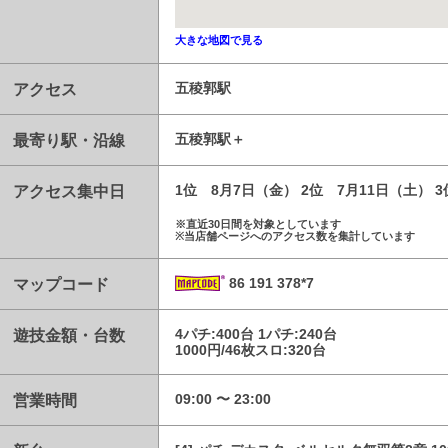
大きな地図で見る
アクセス
五稜郭駅
最寄り駅・沿線
五稜郭駅
アクセス集中日
1位 8月7日（金） 2位 7月11日（土） 
※直近30日間を対象としています
※当店舗ページへのアクセス数を集計しています
マップコード
86 191 378*7
遊技金額・台数
4パチ:400台 1パチ:240台
1000円/46枚スロ:320台
営業時間
09:00 〜 23:00