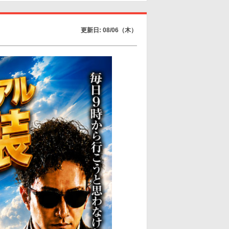
更新日: 08/06（木）