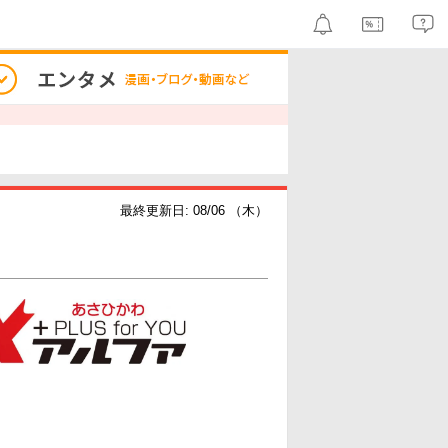
最終更新日: 08/06 （木）