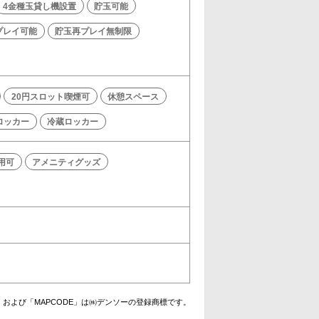
4金種玉貸し機設置
貯玉可能
プレイ可能
貯玉再プレイ無制限
20円スロット喫煙可
休憩スペース
ロッカー
冷蔵ロッカー
利用可
アメニティグッズ
および「MAPCODE」は㈱デンソーの登録商標です。