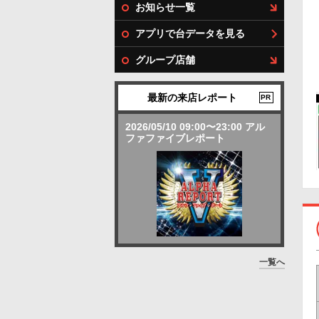
お知らせ一覧
アプリで台データを見る
グループ店舗
最新の来店レポート
PR
2026/05/10 09:00〜23:00 アル
ファファイブレポート
一覧へ