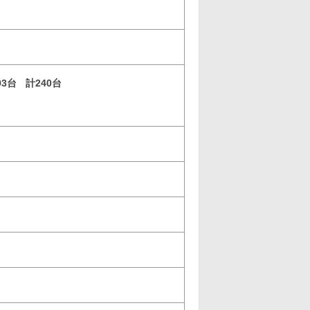
93台
計240台