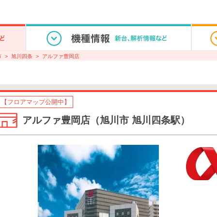
市
旭川四条
アルファ豊岡店
【フロアマップ公開中】
アルファ豊岡店（旭川市 旭川四条駅）