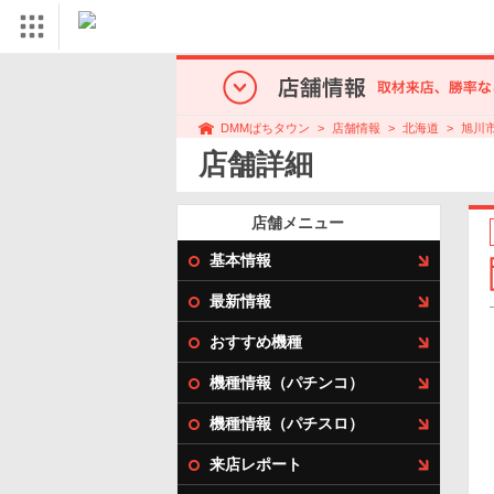
店舗情報
北海道
旭川
DMMぱちタウン
店舗詳細
店舗メニュー
基本情報
最新情報
おすすめ機種
機種情報（パチンコ）
機種情報（パチスロ）
来店レポート