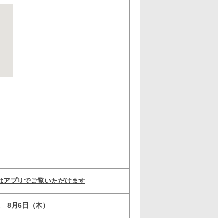
はアプリでご覧いただけます
位 8月6日（木）