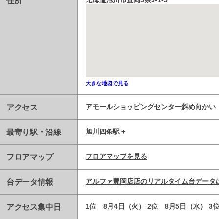
住所
北海道旭川市豊岡3条3-1-3
大きな地図で見る
アクセス
アモールショッピングセンター斜め向かい
最寄り駅・沿線
旭川四条駅
フロアマップ
フロアマップを見る
台データ情報
アルファ豊岡店店のリアルタイム台データ
アクセス集中日
1位 8月4日（火） 2位 8月5日（水） 3