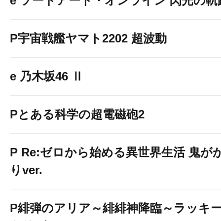
e ソードアート・オンライン 閃光の軌
P宇宙戦艦ヤマト2202 超波動
e 乃木坂46 Ⅱ
Pとある科学の超電磁砲2
P Re:ゼロから始める異世界生活 鬼が
りver.
P緋弾のアリア～緋緋神降臨～ラッキ