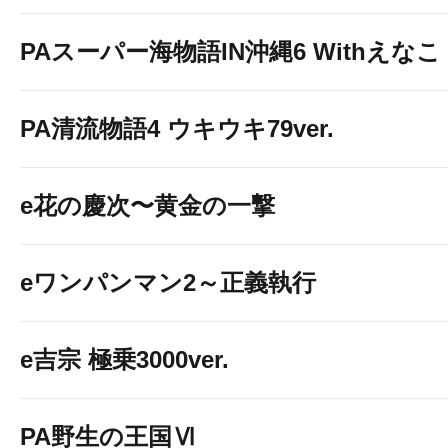
PAスーパー海物語IN沖縄6 Withえなこ
PA清流物語4 ウキウキ79ver.
e花の慶次〜黄金の一撃
eワンパンマン2～正義執行
e吉宗 極乗3000ver.
PA野生の王国Ⅵ