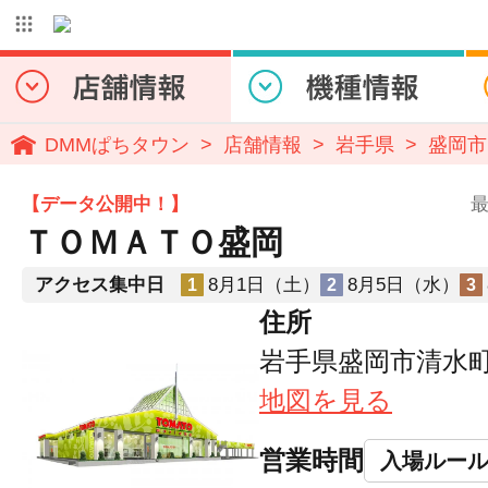
DMMぱちタウン
店舗情報
岩手県
盛岡市
【データ公開中！】
最
ＴＯＭＡＴＯ盛岡
アクセス集中日
8月1日（土）
8月5日（水）
1
2
3
住所
岩手県盛岡市清水町7
地図を見る
営業時間
入場ルー