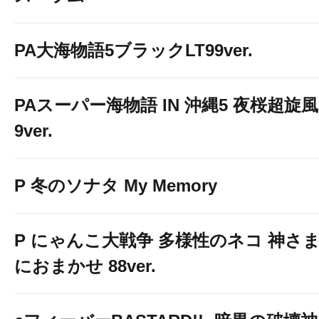
PA大海物語5ブラックLT99ver.
PAスーパー海物語 IN 沖縄5 夜桜超旋風
9ver.
P 冬のソナタ My Memory
☆★☆
新台入替
P にゃんこ大戦争 多様性のネコ 神さ
におまかせ 88ver.