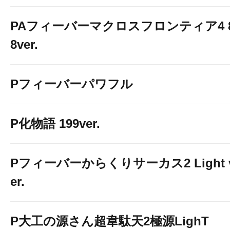
PAフィーバーマクロスフロンティア4 
8ver.
Pフィーバーパワフル
P化物語 199ver.
Pフィーバーからくりサーカス2 Light 
er.
P大工の源さん超韋駄天2極源LighT