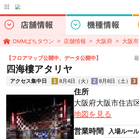
DMMぱちタウン
店舗情報
大阪府
大阪市
【フロアマップ公開中、データ公開中】
最
四海樓アタリヤ
アクセス集中日
8月4日（火）
8月8日（土）
1
2
3
住所
大阪府大阪市住吉区苅
地図を見る
営業時間
入場ルー