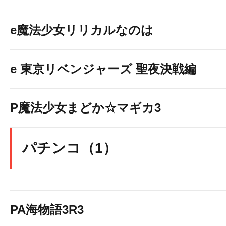
e魔法少女リリカルなのは
e 東京リベンジャーズ 聖夜決戦編
P魔法少女まどか☆マギカ3
パチンコ（1）
PA海物語3R3