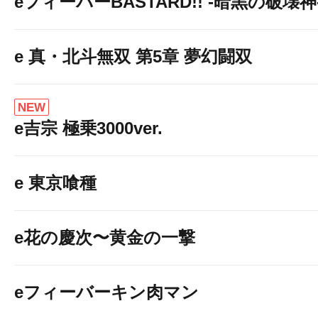
eフィーバーBASTARD!! -暗黒の破壊神
e 真・北斗無双 第5章 夢幻闘双
NEW
e吉宗 極乗3000ver.
e 東京喰種
e花の慶次〜黄金の一撃
eフィーバーキン肉マン