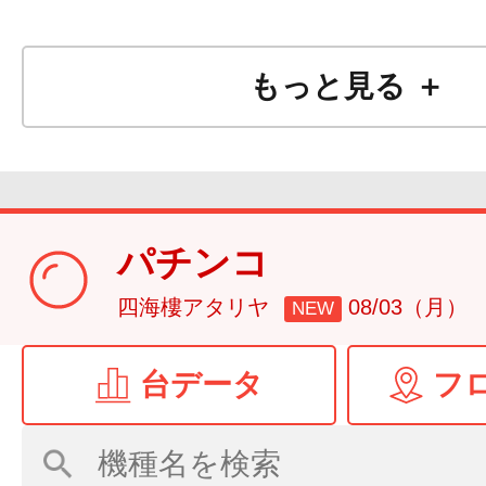
もっと見る ＋
パチンコ
四海樓アタリヤ
08/03（月）
NEW
台データ
フ