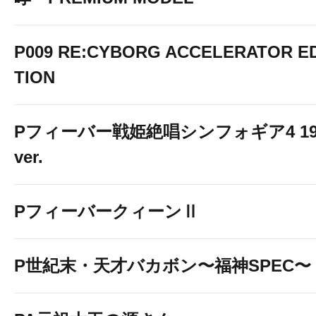
P009 RE:CYBORG ACCELERATOR ED
TION
Pフィーバー戦姫絶唱シンフォギア4 19
ver.
PフィーバークィーンⅡ
P世紀末・天才バカボン〜福神SPEC〜