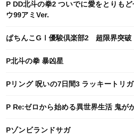
P DD北斗の拳2 ついでに愛をとりもどせ
ウ99アミVer.
ぱちんこGⅠ優駿倶楽部2 超限界突破
P北斗の拳 暴凶星
Pリング 呪いの7日間3 ラッキートリガー
P Re:ゼロから始める異世界生活 鬼がかり
Pゾンビランドサガ