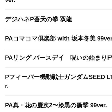
デジハネP蒼天の拳 双龍
PAコマコマ倶楽部 with 坂本冬美 99ver
PAリング バースデイ 呪いの始まりF
Pフィーバー機動戦士ガンダムSEED LT-Li
r.
PA真・花の慶次2〜漆黒の衝撃 99ver.