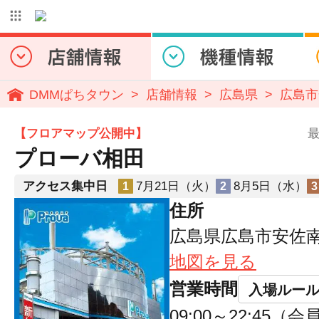
DMMぱちタウン
店舗情報
広島県
広島市
【フロアマップ公開中】
最
プローバ相田
アクセス集中日
7月21日（火）
8月5日（水）
1
2
3
住所
広島県広島市安佐南区
地図を見る
営業時間
入場ルー
09:00～22:45（