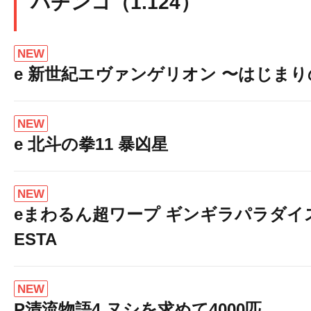
パチンコ（1.124）
NEW
e 新世紀エヴァンゲリオン 〜はじま
NEW
e 北斗の拳11 暴凶星
NEW
eまわるん超ワープ ギンギラパラダイス V
ESTA
NEW
P清流物語4 ヌシを求めて4000匹