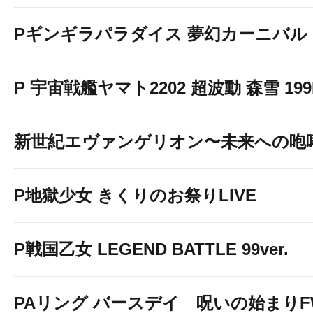
Pギンギラパラダイス 夢幻カーニバル 19
P 宇宙戦艦ヤマト2202 超波動 森雪 199LT
新世紀エヴァンゲリオン〜未来への咆
P地獄少女 きくりのお祭りLIVE
↓ＬＩＮＥお友達登録はこち
P戦国乙女 LEGEND BATTLE 99ver.
PAリング バースデイ 呪いの始まりF