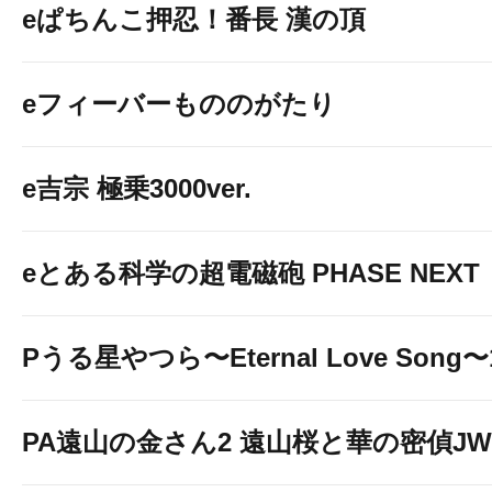
eぱちんこ押忍！番長 漢の頂
eフィーバーもののがたり
e吉宗 極乗3000ver.
eとある科学の超電磁砲 PHASE NEXT
Pうる星やつら〜Eternal Love Song〜1
PA遠山の金さん2 遠山桜と華の密偵JW