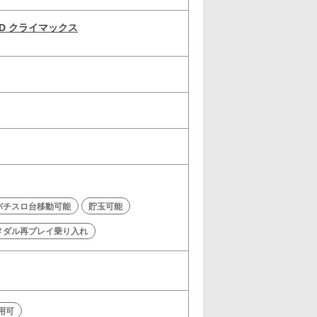
D クライマックス
パチスロ台移動可能
貯玉可能
メダル再プレイ乗り入れ
利用可