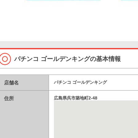
パチンコ ゴールデンキングの基本情報
店舗名
パチンコ ゴールデンキング
住所
広島県呉市築地町2-48