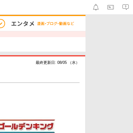
最終更新日: 08/05 （水）
）