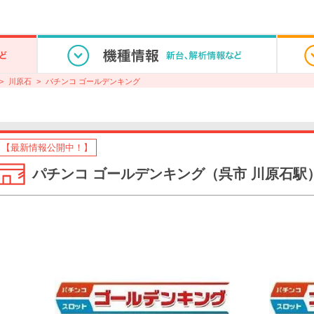
川原石
パチンコ ゴールデンキング
【最新情報公開中！】
パチンコ ゴールデンキング（呉市 川原石駅