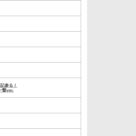
中記参る！
撃ver.