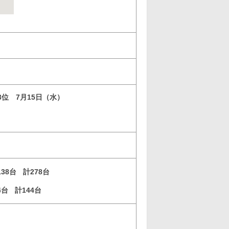
3位 7月15日（水）
138台
計278台
4台
計144台