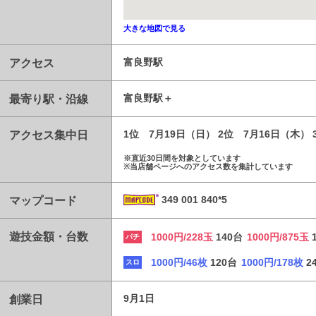
大きな地図で見る
アクセス
富良野駅
最寄り駅・沿線
富良野駅
アクセス集中日
1位 7月19日（日） 2位 7月16日（木） 
※直近30日間を対象としています
※当店舗ページへのアクセス数を集計しています
マップコード
349 001 840*5
遊技金額・台数
1000円/228玉
140台
1000円/875玉
パチ
1000円/46枚
120台
1000円/178枚
2
スロ
創業日
9月1日