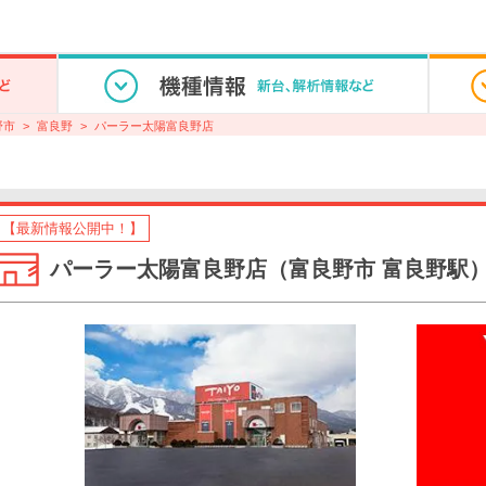
野市
富良野
パーラー太陽富良野店
【最新情報公開中！】
パーラー太陽富良野店（富良野市 富良野駅