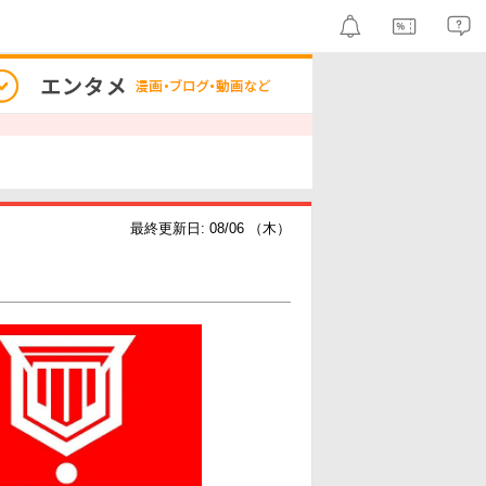
最終更新日: 08/06 （木）
）