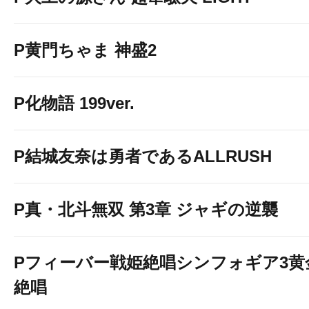
P黄門ちゃま 神盛2
P化物語 199ver.
P結城友奈は勇者であるALLRUSH
P真・北斗無双 第3章 ジャギの逆襲
Pフィーバー戦姫絶唱シンフォギア3黄
絶唱