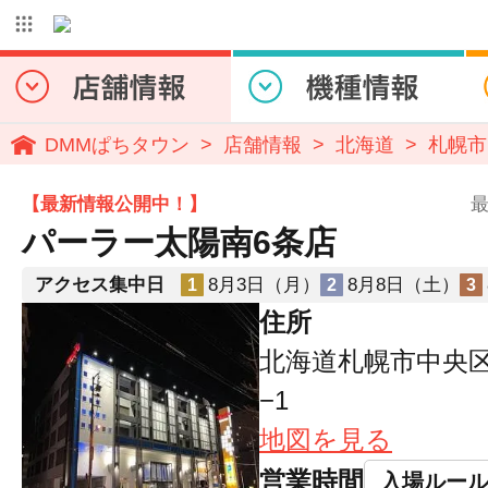
DMMぱちタウン
店舗情報
北海道
札幌市
【最新情報公開中！】
最
パーラー太陽南6条店
アクセス集中日
8月3日（月）
8月8日（土）
1
2
3
住所
北海道札幌市中央区南
−1
地図を見る
営業時間
入場ルー