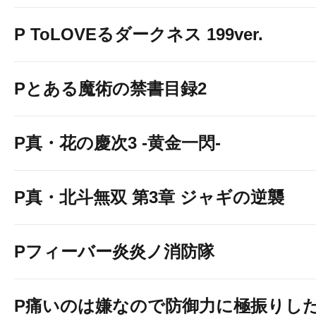
P ToLOVEるダークネス 199ver.
Pとある魔術の禁書目録2
P真・花の慶次3 -黄金一閃-
P真・北斗無双 第3章 ジャギの逆襲
Pフィーバー炎炎ノ消防隊
P痛いのは嫌なので防御力に極振りし