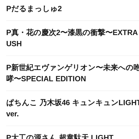
Pだるまっしゅ2
P真・花の慶次2〜漆黒の衝撃〜EXTRA 
USH
P新世紀エヴァンゲリオン〜未来への
哮〜SPECIAL EDITION
ぱちんこ 乃木坂46 キュンキュンLIGH
ver.
P大工の源さん 超韋駄天 LIGHT