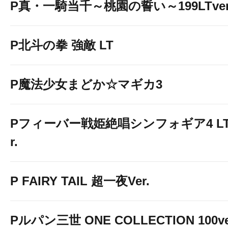
P真・一騎当千～桃園の誓い～199LTver
P北斗の拳 強敵 LT
P魔法少女まどか☆マギカ3
Pフィーバー戦姫絶唱シンフォギア4 LT-Li
r.
P FAIRY TAIL 超一夜Ver.
Pルパン三世 ONE COLLECTION 100ve