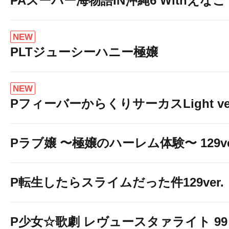
PAスーパー海物語IN沖縄6 Withえなこ
NEW
PLTジューシーハニー極嬢
NEW
PフィーバーからくりサーカスLight ver
Pラブ嬢 〜極嬢のハーレム体験〜 129ve
P転生したらスライムだった件129ver.
P少女☆歌劇 レヴュースタァライト 99 L