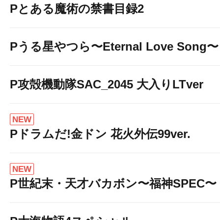
Pとある魔術の禁書目録2
Pうる星やつら〜Eternal Love Song〜
P攻殻機動隊SAC_2045 大入りLTver
NEW
Pドラムだ!金ドン 花火外伝99ver.
NEW
P世紀末・天才バカボン〜福神SPEC〜