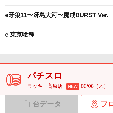
e牙狼11〜冴島大河〜魔戒BURST Ver.
e 東京喰種
パチスロ
ラッキー高原店
08/06（木）
NEW
台データ
フ