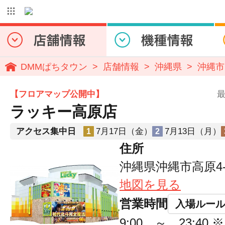
DMMぱちタウン
店舗情報
沖縄県
沖縄市
【フロアマップ公開中】
最
ラッキー高原店
アクセス集中日
7月17日（金）
7月13日（月）
1
2
住所
沖縄県沖縄市高原4-1
地図を見る
営業時間
入場ルー
9:00 ～ 23:4