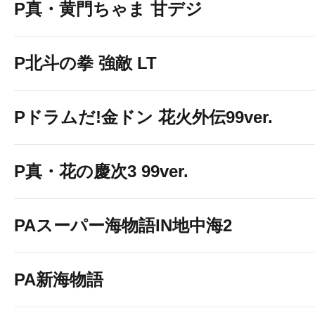
P真・黄門ちゃま 甘デジ
P北斗の拳 強敵 LT
Pドラムだ!金ドン 花火外伝99ver.
P真・花の慶次3 99ver.
PAスーパー海物語IN地中海2
PA新海物語