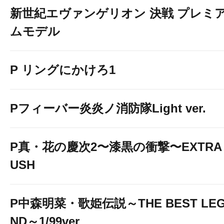
新世紀エヴァンゲリオン 決戦 プレミ
ムモデル
P リングにかけろ1
Pフィーバー炎炎ノ消防隊Light ver.
P真・花の慶次2〜漆黒の衝撃〜EXTRA 
USH
P中森明菜・歌姫伝説～THE BEST LE
ND～1/99ver