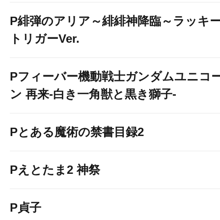
P緋弾のアリア～緋緋神降臨～ラッキ
トリガーVer.
台のデータはこちらから
↓
Pフィーバー機動戦士ガンダムユニコ
ン 再来-白き一角獣と黒き獅子-
Pとある魔術の禁書目録2
Pえとたま2 神祭
P貞子