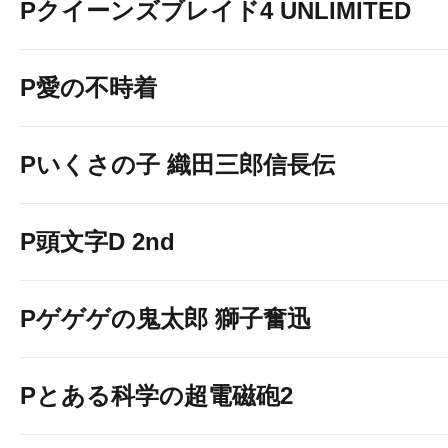
Pクイーンズブレイド4 UNLIMITED
P愛の不時着
Pいくさの子 織田三郎信長伝
P頭文字D 2nd
Pゲゲゲの鬼太郎 獅子奮迅
Pとある科学の超電磁砲2
＝NEW＝