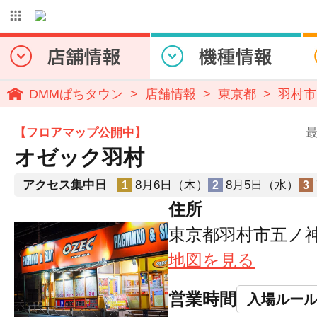
DMMぱちタウン
店舗情報
東京都
羽村市
【フロアマップ公開中】
最
オゼック羽村
アクセス集中日
8月6日（木）
8月5日（水）
1
2
3
住所
東京都羽村市五ノ神4-
地図を見る
営業時間
入場ルー