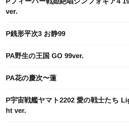
Pフィーバー戦姫絶唱シンフォギア4 19
ver.
P銭形平次3 お静99
PA野生の王国 GO 99ver.
PA花の慶次〜蓮
P宇宙戦艦ヤマト2202 愛の戦士たち Li
ht ver.