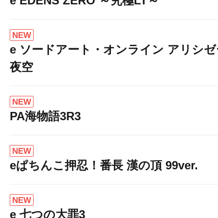
e EDENS ZERO ～究極LT～
NEW
e ソードアート・オンライン アリシ
夜空
NEW
PA海物語3R3
NEW
eぱちんこ押忍！番長 漢の頂 99ver.
NEW
e 七つの大罪3