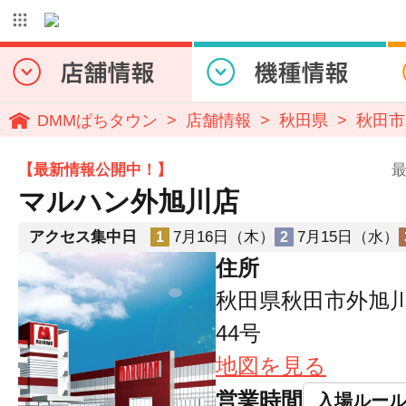
DMMぱちタウン
店舗情報
秋田県
秋田市
【最新情報公開中！】
最
マルハン外旭川店
アクセス集中日
7月16日（木）
7月15日（水）
1
2
住所
秋田県秋田市外旭川
44号
地図を見る
営業時間
入場ルー