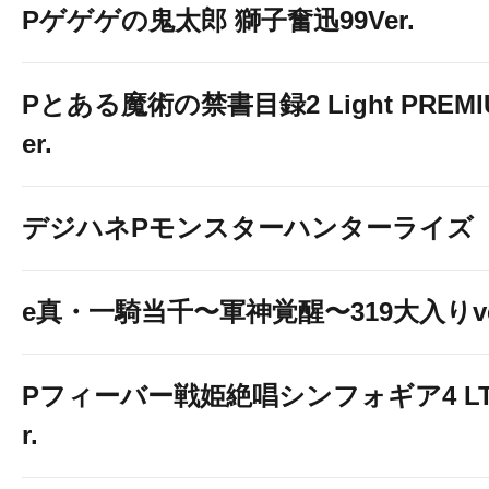
Pゲゲゲの鬼太郎 獅子奮迅99Ver.
Pとある魔術の禁書目録2 Light PREMIUM
er.
デジハネPモンスターハンターライズ
e真・一騎当千〜軍神覚醒〜319大入りve
Pフィーバー戦姫絶唱シンフォギア4 LT-Li
r.