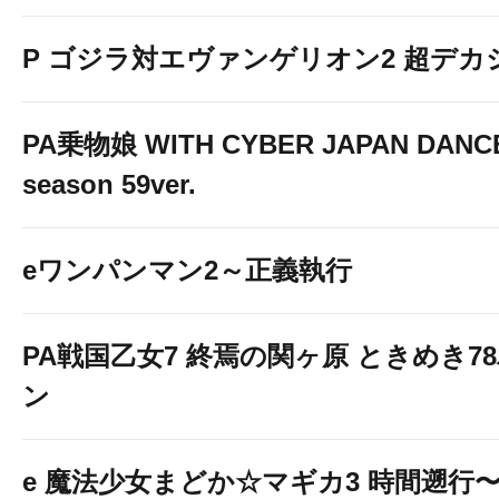
P ゴジラ対エヴァンゲリオン2 超デカ
PA乗物娘 WITH CYBER JAPAN DANC
season 59ver.
eワンパンマン2～正義執行
PA戦国乙女7 終焉の関ヶ原 ときめき7
ン
e 魔法少女まどか☆マギカ3 時間遡行