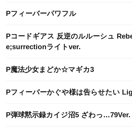
Pフィーバーパワフル
Pコードギアス 反逆のルルーシュ Rebelli
e;surrectionライトver.
P魔法少女まどか☆マギカ3
Pフィーバーかぐや様は告らせたい Light 
P弾球黙示録カイジ沼5 ざわっ…79Ver.