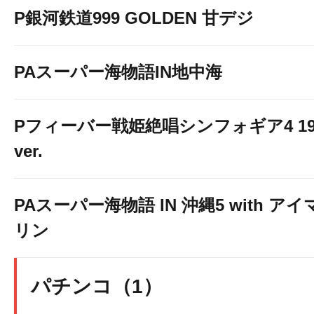
P銀河鉄道999 GOLDEN 甘デジ
PAスーパー海物語IN地中海
Pフィーバー戦姫絶唱シンフォギア4 19
ver.
PAスーパー海物語 IN 沖縄5 with アイ
リン
パチンコ（1）