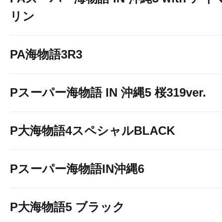
リン
PA海物語3R3
Pスーパー海物語 IN 沖縄5 桜319ver.
P大海物語4スペシャルBLACK
Pスーパー海物語IN沖縄6
P大海物語5 ブラック