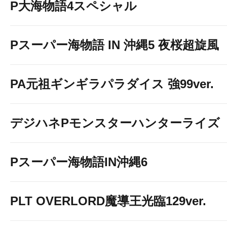
P大海物語4スペシャル
Pスーパー海物語 IN 沖縄5 夜桜超旋風
PA元祖ギンギラパラダイス 強99ver.
デジハネPモンスターハンターライズ
Pスーパー海物語IN沖縄6
PLT OVERLORD魔導王光臨129ver.