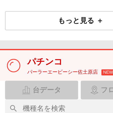
もっと見る ＋
パチンコ
パーラーエービーシー佐土原店
NEW
台データ
フ
↓↓ 機種画像をクリックすると