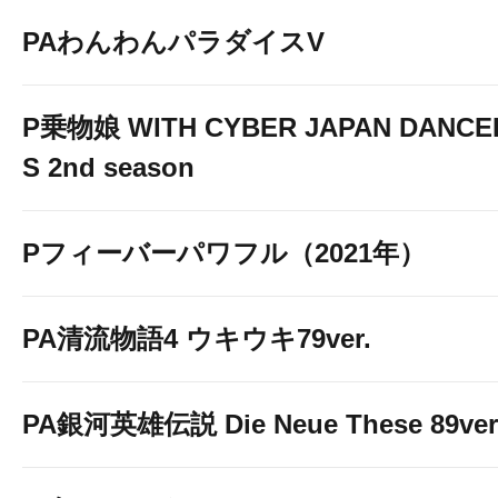
PAわんわんパラダイスV
P乗物娘 WITH CYBER JAPAN DANCE
S 2nd season
Pフィーバーパワフル（2021年）
PA清流物語4 ウキウキ79ver.
PA銀河英雄伝説 Die Neue These 89ver