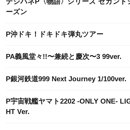
デジハネP〈物語〉シリーズ セカンド
ーズン
P沖ドキ！ドキドキ弾丸ツアー
PA義風堂々!!〜兼続と慶次〜3 99ver.
P銀河鉄道999 Next Journey 1/100ver.
P宇宙戦艦ヤマト2202 -ONLY ONE- LI
HT Ver.