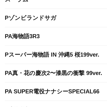
Pゾンビランドサガ
PA海物語3R3
Pスーパー海物語 IN 沖縄5 桜199ver.
PA真・花の慶次2〜漆黒の衝撃 99ver.
PA SUPER電役ナナシーSPECIAL66