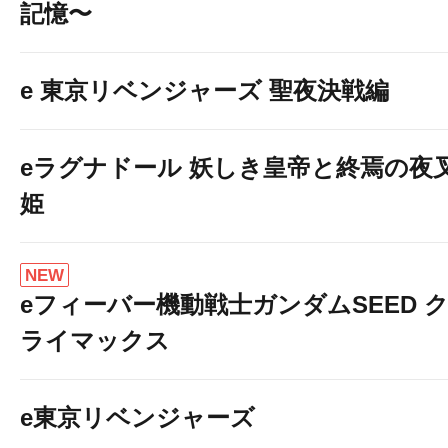
記憶〜
e 東京リベンジャーズ 聖夜決戦編
eラグナドール 妖しき皇帝と終焉の夜
姫
NEW
eフィーバー機動戦士ガンダムSEED 
ライマックス
e東京リベンジャーズ