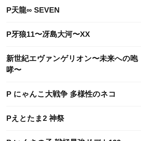
P天龍∞ SEVEN
P牙狼11〜冴島大河〜XX
新世紀エヴァンゲリオン〜未来への咆
哮〜
P にゃんこ大戦争 多様性のネコ
Pえとたま2 神祭