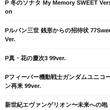
P 冬のソナタ My Memory SWEET Vers
on
Pルパン三世 銭形からの招待状 77Swee
Ver.
P真・花の慶次3 99ver.
Pフィーバー機動戦士ガンダムユニコ
ン再来 99ver.
新世紀エヴァンゲリオン〜未来への咆