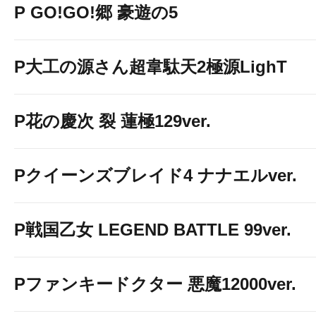
P GO!GO!郷 豪遊の5
P大工の源さん超韋駄天2極源LighT
P花の慶次 裂 蓮極129ver.
Pクイーンズブレイド4 ナナエルver.
P戦国乙女 LEGEND BATTLE 99ver.
Pファンキードクター 悪魔12000ver.