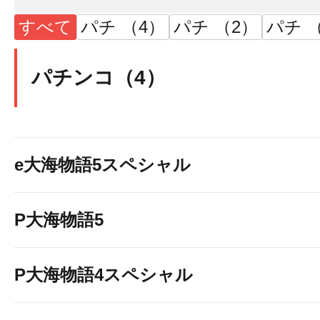
↓↓ 機種詳細が確認できます
すべて
パチ （4）
パチ （2）
パチ 
パチンコ（4）
e大海物語5スペシャル
P大海物語5
P大海物語4スペシャル